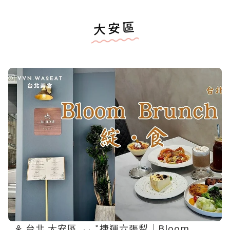
大安區
‎⚘ 台北 大安區˖⸝⸝₊˚捷運六張犁｜Bloom