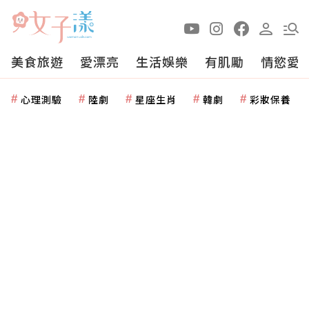
美食旅遊
愛漂亮
生活娛樂
有肌勵
情慾愛
心理測驗
陸劇
星座生肖
韓劇
彩妝保養