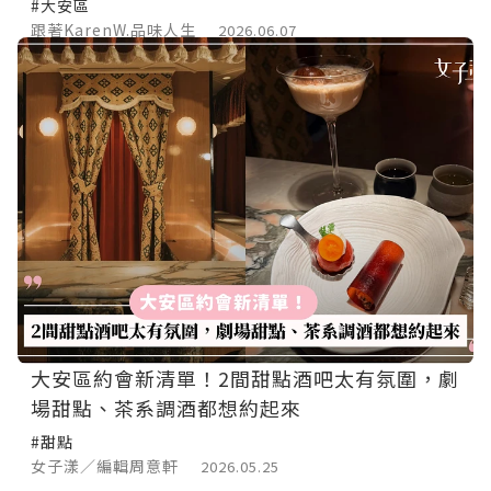
舒適空間
#大安區
跟著KarenW.品味人生
2026.06.07
大安區約會新清單！2間甜點酒吧太有氛圍，劇
場甜點、茶系調酒都想約起來
#甜點
女子漾／編輯周意軒
2026.05.25