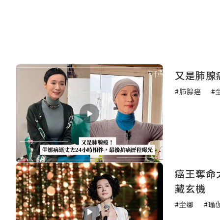
又是肺腺
#肺腺癌
#
癌王奪命
藏玄機
#坣娜
#瑜