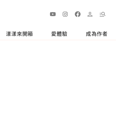
漾漾來開箱
愛體驗
成為作者