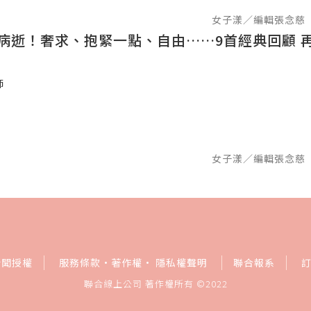
女子漾／編輯張念慈
歲病逝！奢求、抱緊一點、自由……9首經典回顧 
師
女子漾／編輯張念慈
新聞授權
服務條款
·
著作權
·
隱私權聲明
聯合報系
聯合線上公司 著作權所有 ©2022