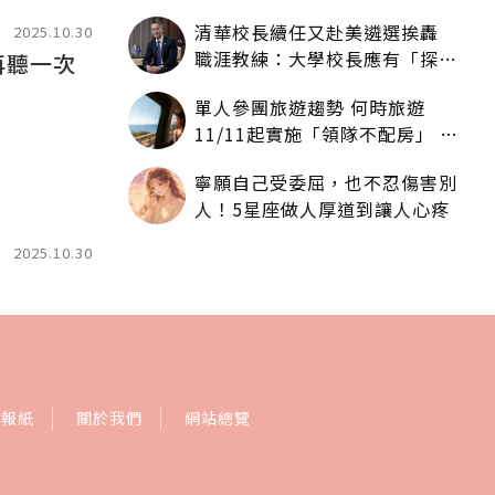
人拿一樣多
清華校長續任又赴美遴選挨轟
2025.10.30
職涯教練：大學校長應有「探
再聽一次
索」職涯權利嗎？
單人參團旅遊趨勢 何時旅遊
11/11起實施「領隊不配房」 落
單更免收單房差
寧願自己受委屈，也不忍傷害別
人！5星座做人厚道到讓人心疼
2025.10.30
訂報紙
關於我們
網站總覽