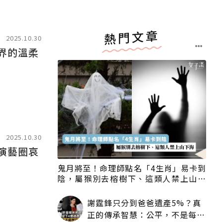
熱門文章
2025.10.30
2025.10.30
演藝圈哀
鬼月將至！命理師點名「4生肖」易卡到
陰，屬猴別去榕樹下、這類人禁上山下
海
謝霆鋒只分到爸爸遺產5%？真
正的傳承智慧：公平，不是每個