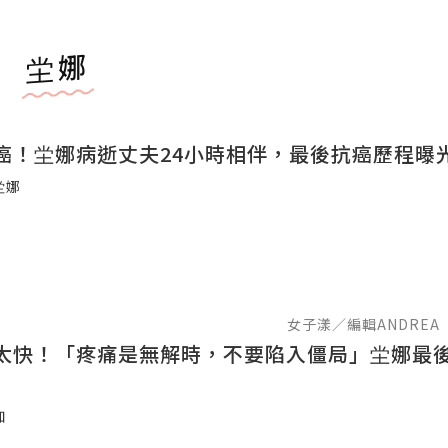
坣娜
癌！坣娜病逝丈夫24小時相伴，最後抗癌歷程曝
坣娜
女子漾／編輯ANDREA
太快！「疼痛是無解時，不要陷入僵局」坣娜最
伽