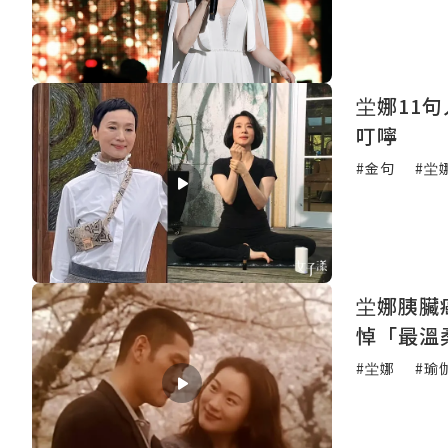
坣娜11句人生金句 「別浪費時間
叮嚀
#金句
#坣
坣娜胰臟
悼「最溫
#坣娜
#瑜