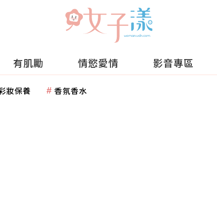
有肌勵
情慾愛情
影音專區
彩妝保養
香氛香水