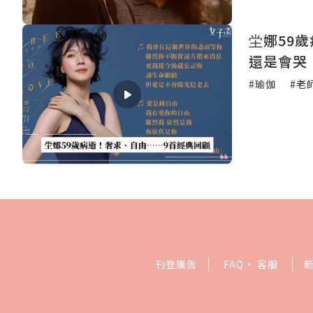
坣娜59
還是會哭
#瑜伽
#老
刊登廣告
FAQ
·
客服