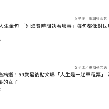
女子漾／編輯張念慈
執著壞事」每句都像對世界的溫柔
娜
女子漾／編輯張念慈
癌病逝！59歲最後貼文曝「人生是一趟單程票」 
柔的女子」
伽