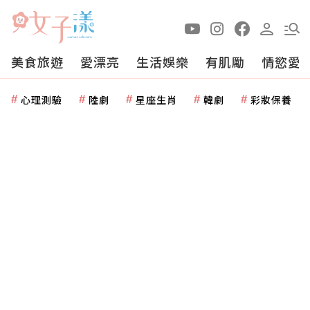
美食旅遊
愛漂亮
生活娛樂
有肌勵
情慾愛
心理測驗
陸劇
星座生肖
韓劇
彩妝保養