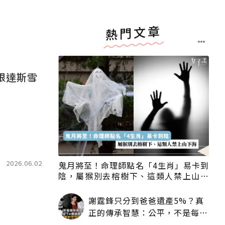
熱門文章
根達斯雪
2026.06.02
鬼月將至！命理師點名「4生肖」易卡到
陰，屬猴別去榕樹下、這類人禁上山下
海
謝霆鋒只分到爸爸遺產5%？真
正的傳承智慧：公平，不是每個
人拿一樣多