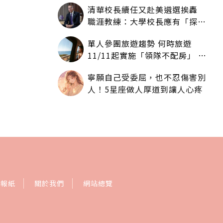
清華校長續任又赴美遴選挨轟
職涯教練：大學校長應有「探
索」職涯權利嗎？
單人參團旅遊趨勢 何時旅遊
11/11起實施「領隊不配房」 落
單更免收單房差
寧願自己受委屈，也不忍傷害別
人！5星座做人厚道到讓人心疼
訂報紙
關於我們
網站總覽