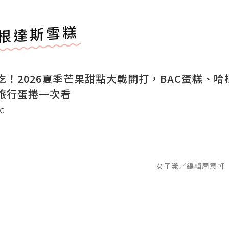
根達斯雪糕
吃！2026夏季芒果甜點大戰開打，BAC蛋糕、哈
旅行蛋捲一次看
℃
女子漾／編輯周意軒