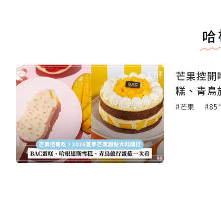
哈
芒果控開
糕、青鳥
#芒果
#85