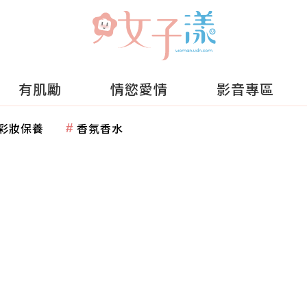
有肌勵
情慾愛情
影音專區
彩妝保養
香氛香水