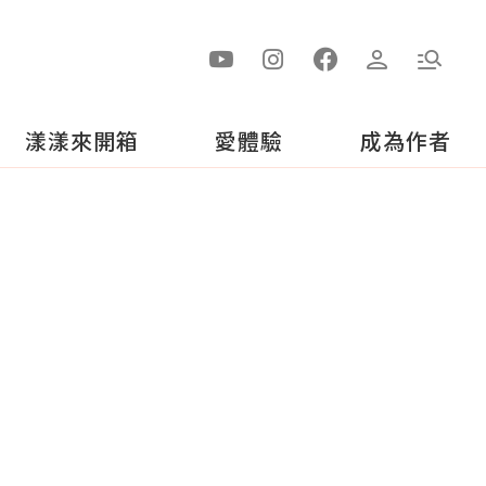
漾漾來開箱
愛體驗
成為作者