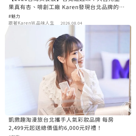
果真有杏、啡創工廠 Karen發現台北品牌的職
人魅力與在地故事
#魅力
跟著KarenW.品味人生
2026.08.04
凱撒趣淘漫旅台北攜手人氣彩妝品牌 每房
2,499元起送總價值約6,000元好禮！