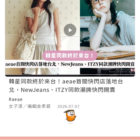
韓星同款終於來台！aeae首間快閃店落地台
北，NewJeans、ITZY同款潮牌快閃開賣
#aeae
女子漾／編輯金柔葳
2026.07.07