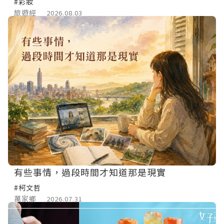
#彩妝
旅遊經
2026.08.03
有些事情，過段時間才知道那是現實
#柯文哲
萬家鄉
2026.07.31