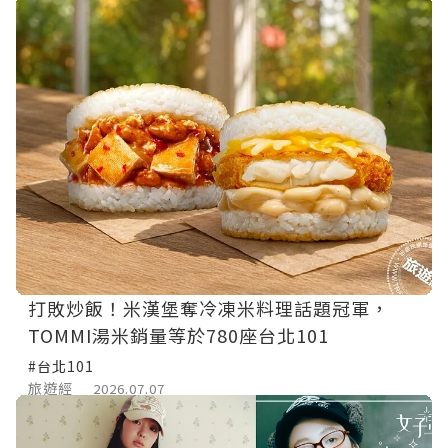
打敗炒飯！米漢堡奪冷凍米料理話題冠軍，
TOMMI湯米銷量等於780座台北101
#台北101
旅遊經
2026.07.07