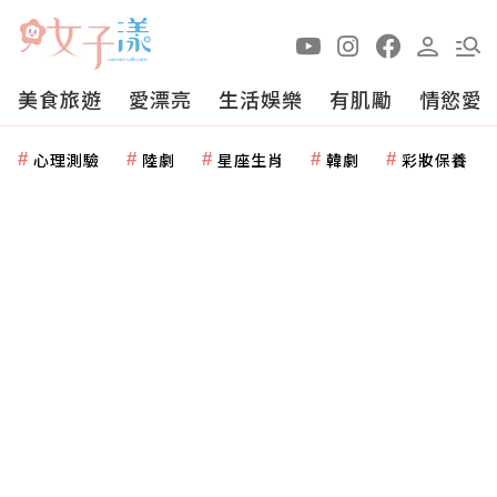
美食旅遊
愛漂亮
生活娛樂
有肌勵
情慾愛
心理測驗
陸劇
星座生肖
韓劇
彩妝保養