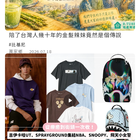
陪了台灣人幾十年的金髮辣妹竟然是個傳說
#比基尼
萬家鄉
2026.07.18