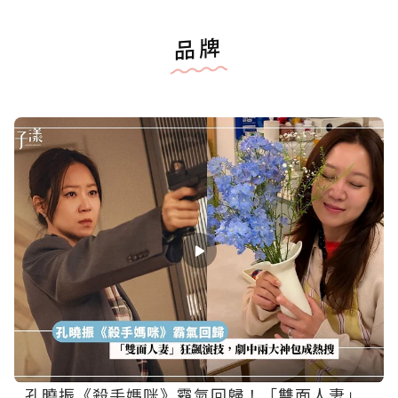
品牌
孔曉振《殺手媽咪》霸氣回歸！「雙面人妻」