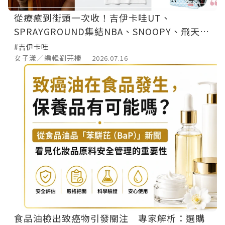
從療癒到街頭一次收！吉伊卡哇UT、
SPRAYGROUND集結NBA、SNOOPY、飛天小
女警
#吉伊卡哇
女子漾／編輯劉芫榛
2026.07.16
食品油檢出致癌物引發關注 專家解析：選購