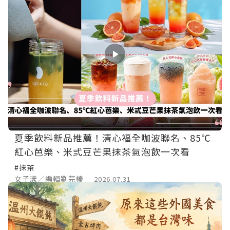
夏季飲料新品推薦！清心福全咖波聯名、85℃
紅心芭樂、米弎豆芒果抹茶氣泡飲一次看
#抹茶
女子漾／編輯劉芫榛
2026.07.31