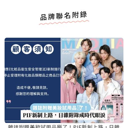
品牌聯名附錄
雜誌附贈美妝試用品掰了！PIF新制上路，日雜