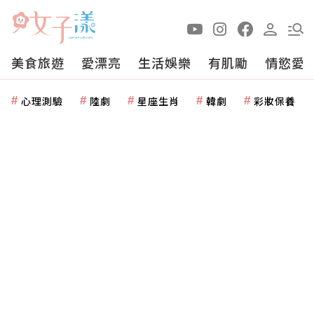
美食旅遊
愛漂亮
生活娛樂
有肌勵
情慾愛
心理測驗
陸劇
星座生肖
韓劇
彩妝保養