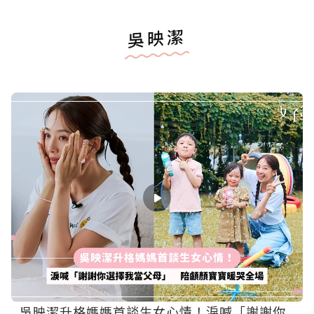
吳映潔
吳映潔升格媽媽首談生女心情！淚喊「謝謝你