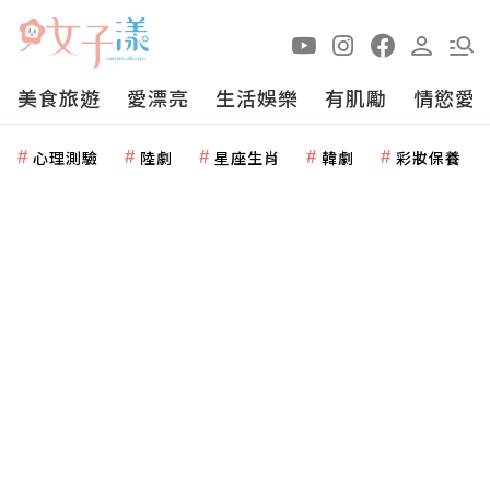
美食旅遊
愛漂亮
生活娛樂
有肌勵
情慾愛
心理測驗
陸劇
星座生肖
韓劇
彩妝保養