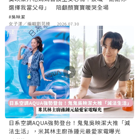
選擇我當父母」 陪顱顏寶寶暖哭全場
#吳映潔
女子漾／編輯劉芫榛
2026.07.30
日系空調AQUA強勢登台！鬼鬼吳映潔大推「減
法生活」，米其林主廚孫鍾元最愛家電曝光