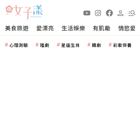
美食旅遊
愛漂亮
生活娛樂
有肌勵
情慾愛
心理測驗
陸劇
星座生肖
韓劇
彩妝保養