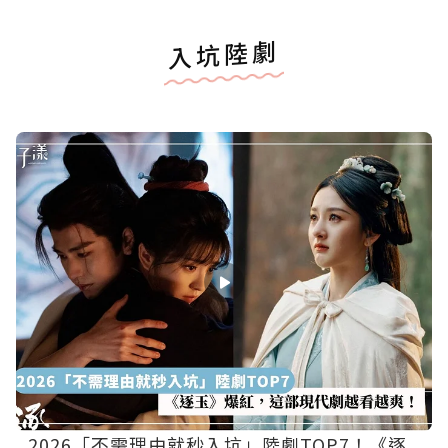
入坑陸劇
2026「不需理由就秒入坑」陸劇TOP7！《逐