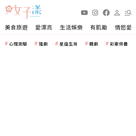
美食旅遊
愛漂亮
生活娛樂
有肌勵
情慾愛
心理測驗
陸劇
星座生肖
韓劇
彩妝保養