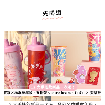
先喝道
12 大手搖飲新品一次喝！發發×乖乖童年殺、