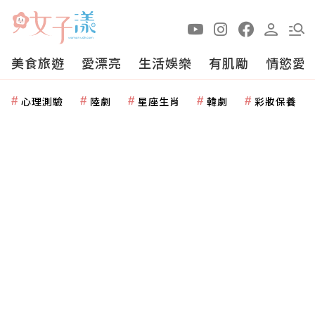
美食旅遊
愛漂亮
生活娛樂
有肌勵
情慾愛
心理測驗
陸劇
星座生肖
韓劇
彩妝保養