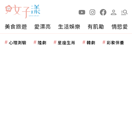
美食旅遊
愛漂亮
生活娛樂
有肌勵
情慾愛
心理測驗
陸劇
星座生肖
韓劇
彩妝保養