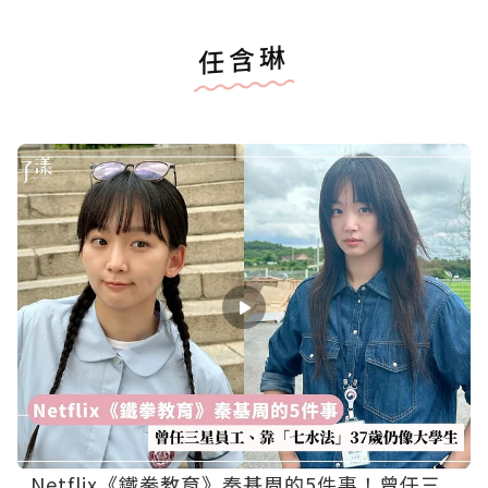
任含琳
Netflix《鐵拳教育》秦基周的5件事！曾任三