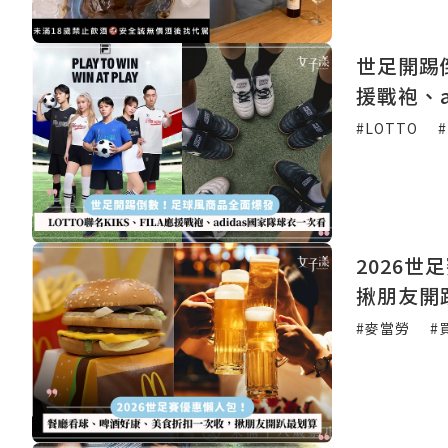
世足開踢倒
援戰袍、a
#LOTTO
#
2026
揪朋友開
#麥當勞
#