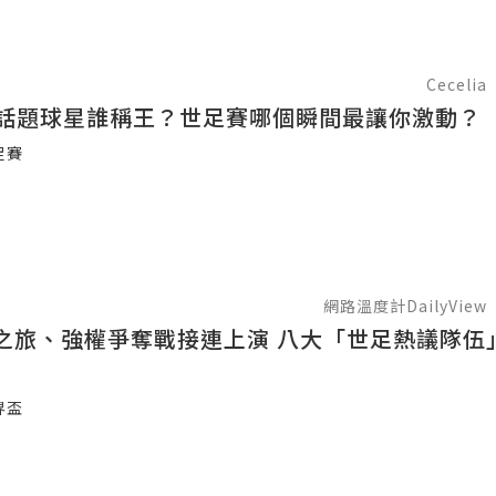
Cecelia
十大話題球星誰稱王？世足賽哪個瞬間最讓你激動？
足賽
網路溫度計DailyView
之旅、強權爭奪戰接連上演 八大「世足熱議隊伍
界盃