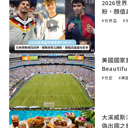
2026
粉，顏值
#世界盃
#
美國國家旅
Beaut
#世足
#美
大溪威斯汀
偽出國之