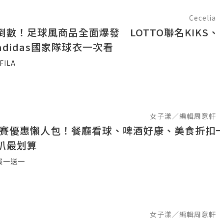
Cecelia
數！足球風商品全面爆發 LOTTO聯名KIKS、F
didas國家隊球衣一次看
FILA
女子漾／編輯周意軒
世足賽優惠懶人包！餐廳看球、啤酒好康、美食折扣
趴最划算
買一送一
女子漾／編輯周意軒