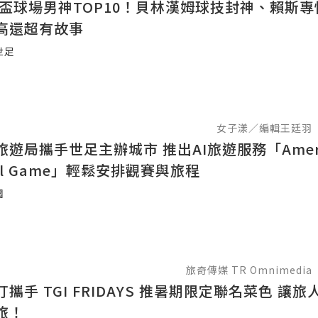
世界盃球場男神TOP10！貝林漢姆球技封神、賴斯
高還超有故事
世足
女子漾／編輯王廷羽
遊局攜手世足主辦城市 推出AI旅遊服務「Americ
iful Game」輕鬆安排觀賽與旅程
國
旅奇傳媒 TR Omnimedia
攜手 TGI FRIDAYS 推暑期限定聯名菜色 讓
旅！