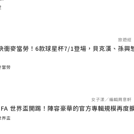
足
旅遊經
快衝麥當勞！6款球星杯7/1登場，貝克漢、孫興
麥當勞
女子漾／編輯周意軒
 FIFA 世界盃開踢！陣容豪華的官方專輯規模再度
世界盃