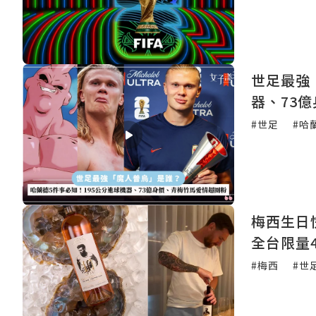
世足最強
器、73
#世足
#哈
梅西生日
全台限量4
#梅西
#世