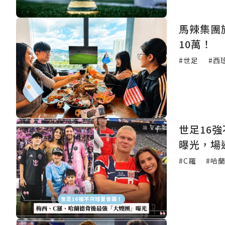
馬辣集團
10萬！
#世足
#西
世足16
曝光，場
#C羅
#哈