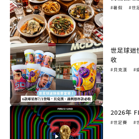
#暑假
#世
世足球迷
收
#貝克漢
#
2026年
#世足賽
#