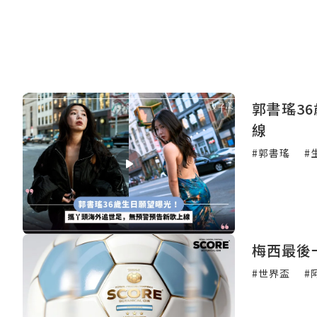
郭書瑤3
線
#郭書瑤
#
梅西最後
#世界盃
#