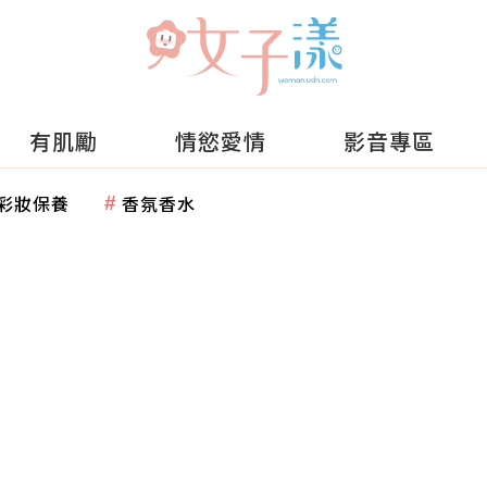
有肌勵
情慾愛情
影音專區
彩妝保養
香氛香水