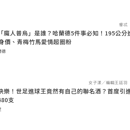
睿忒
「魔人普烏」是誰？哈蘭德5件事必知！195公分
億身價、青梅竹馬愛情超圈粉
蘭德
女子漾／編輯王廷羽
快樂！世足進球王竟然有自己的聯名酒？首度引
80支
足