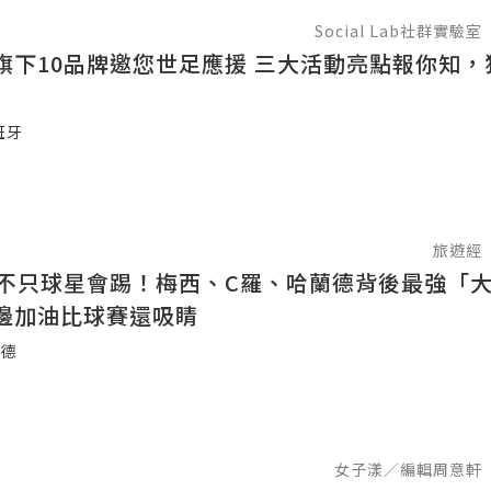
Social Lab社群實驗室
旗下10品牌邀您世足應援 三大活動亮點報你知，
班牙
旅遊經
強不只球星會踢！梅西、C羅、哈蘭德背後最強「
邊加油比球賽還吸睛
蘭德
女子漾／編輯周意軒