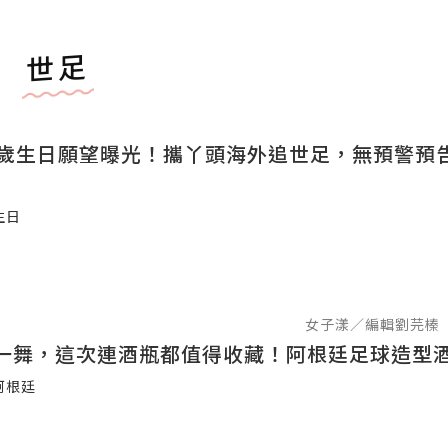
世足
6歲生日願望曝光！攜丫頭海外追世足，無預警預
生日
女子漾／編輯劉芫榛
一舞，這次連酒瓶都值得收藏！阿根廷足球造型
阿根廷