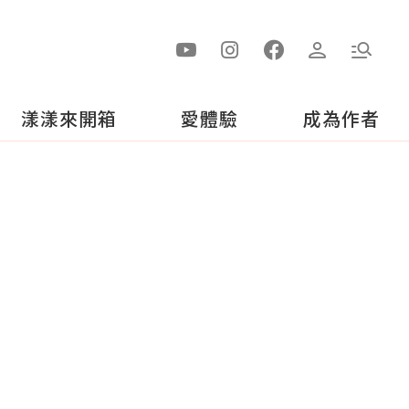
漾漾來開箱
愛體驗
成為作者