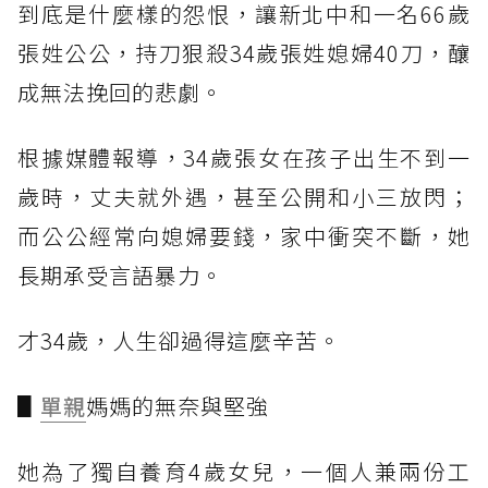
到底是什麼樣的怨恨，讓新北中和一名66歲
張姓公公，持刀狠殺34歲張姓媳婦40刀，釀
成無法挽回的悲劇。
根據媒體報導，34歲張女在孩子出生不到一
歲時，丈夫就外遇，甚至公開和小三放閃；
而公公經常向媳婦要錢，家中衝突不斷，她
長期承受言語暴力。
才34歲，人生卻過得這麼辛苦。
▋
單親
媽媽的無奈與堅強
她為了獨自養育4歲女兒，一個人兼兩份工