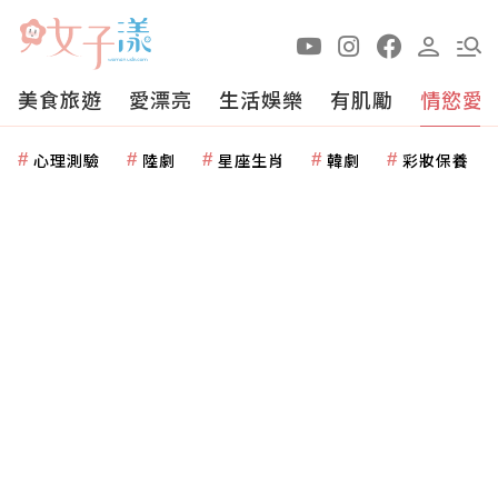
美食旅遊
愛漂亮
生活娛樂
有肌勵
情慾愛
心理測驗
陸劇
星座生肖
韓劇
彩妝保養