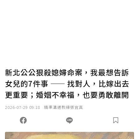
為了鼓勵作者持續創作更好的內容，會員可以
使用「贊助」功能實質回饋給喜愛的作者。可
將您認為適合的點數贈送給作者，一旦使用贊
助點數即不得撤銷，單筆贊助最低點數為30
點，最高點數沒有上限。
U 利點數 1 點 = NTD 1 元。
新北公公狠殺媳婦命案，我最想告訴
女兒的7件事 —— 找對人，比嫁出去
確認送出
更重要；婚姻不幸福，也要勇敢離開
我已詳閱贊助說明，且同意站方的使用條款。
2026-07-29 09:18
精準溝通教練張宜真
您當前剩餘 U 利點數：
0
點；前往
購買點數