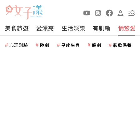
美食旅遊
愛漂亮
生活娛樂
有肌勵
情慾愛
心理測驗
陸劇
星座生肖
韓劇
彩妝保養