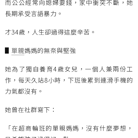
而公公經常向媳婦要錢，家中衝突不斷，她
長期承受言語暴力。
才34歲，人生卻過得這麼辛苦。
▋
單親
媽媽的無奈與堅強
她為了獨自養育4歲女兒，一個人兼兩份工
作，每天久站8小時，下班後累到連滑手機的
力氣都沒有。
她曾在社群寫下：
「在超商輪班的單親媽媽，沒有什麼夢想，