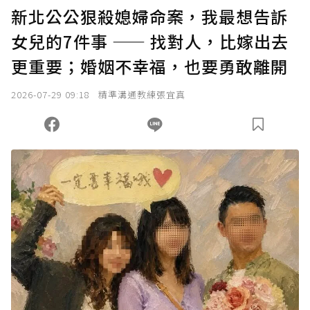
U 利點數 1 點 = NTD 1 元。
新北公公狠殺媳婦命案，我最想告訴
女兒的7件事 —— 找對人，比嫁出去
確認送出
更重要；婚姻不幸福，也要勇敢離開
我已詳閱贊助說明，且同意站方的使用條款。
2026-07-29 09:18
精準溝通教練張宜真
您當前剩餘 U 利點數：
0
點；前往
購買點數