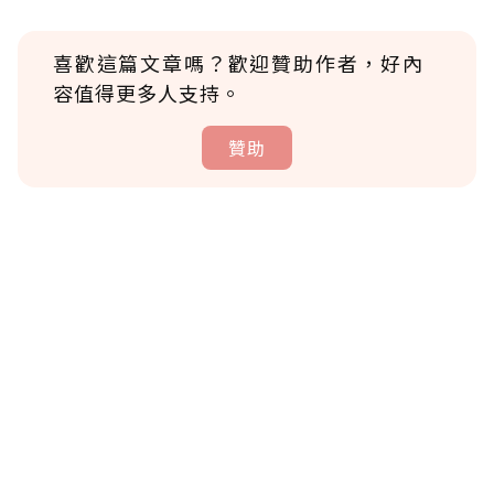
喜歡這篇文章嗎？歡迎贊助作者，好內
容值得更多人支持。
贊助
贊助說明
為了鼓勵作者持續創作更好的內容，會員可以
使用「贊助」功能實質回饋給喜愛的作者。可
將您認為適合的點數贈送給作者，一旦使用贊
助點數即不得撤銷，單筆贊助最低點數為30
點，最高點數沒有上限。