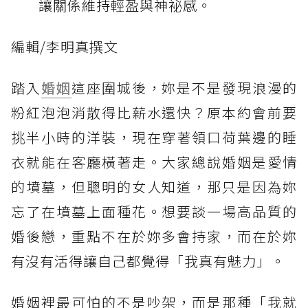
讓關係維持輕盈與神祕感。
編輯/李明真撰文
踏入
婚姻
這座圍城後，妳是不是發現浪漫的
粉紅泡泡消散得比薪水還快？原本約會前要
挑半小時的洋裝，現在穿著領口荷葉邊的睡
衣就能在客廳橫著走。大家總說婚姻是愛情
的墳墓，但聰明的女人知道，那只是因為妳
忘了在墳墓上面種花。想要談一場高品質的
婚後戀，重點不在於妳多會持家，而在於妳
有沒有活得讓自己都覺得「我真有魅力」。
婚姻裡最可怕的不是吵架，而是那種「我就