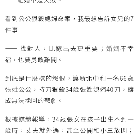
看到公公狠殺媳婦命案，我最想告訴女兒的7
件事
—— 找對人，比嫁出去更重要；
婚姻
不幸
福，也要勇敢離開。
到底是什麼樣的怨恨，讓新北中和一名66歲
張姓公公，持刀狠殺34歲張姓媳婦40刀，釀
成無法挽回的悲劇。
根據媒體報導，34歲張女在孩子出生不到一
歲時，丈夫就外遇，甚至公開和小三放閃；