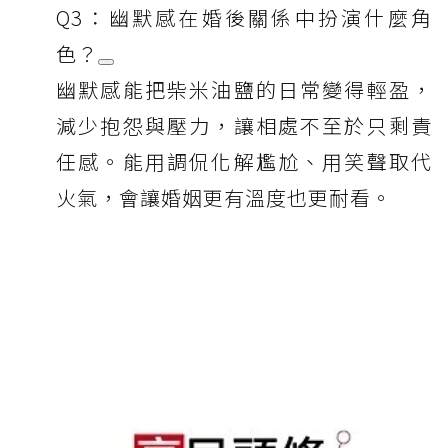
Q3：幽默感在婚後關係中扮演什麼角
色？
幽默感能把柴米油鹽的日常變得輕盈，
減少抱怨與壓力，讓相處不至於只剩責
任感。能用調侃化解尷尬、用笑聲取代
火氣，會讓婚姻更有溫度也更耐看。