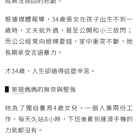
成無法挽回的悲劇。
根據媒體報導，34歲張女在孩子出生不到一
歲時，丈夫就外遇，甚至公開和小三放閃；
而公公經常向媳婦要錢，家中衝突不斷，她
長期承受言語暴力。
才34歲，人生卻過得這麼辛苦。
▋
單親
媽媽的無奈與堅強
她為了獨自養育4歲女兒，一個人兼兩份工
作，每天久站8小時，下班後累到連滑手機的
力氣都沒有。