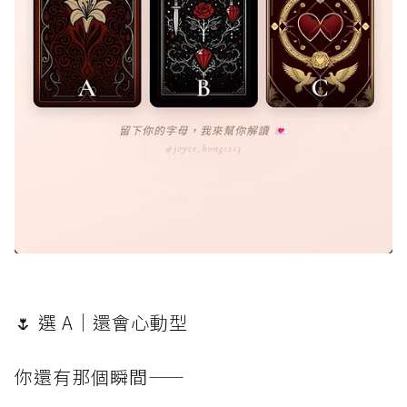
🌷 選 A｜還會心動型
你還有那個瞬間——