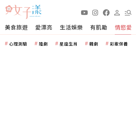
美食旅遊
愛漂亮
生活娛樂
有肌勵
情慾愛
心理測驗
陸劇
星座生肖
韓劇
彩妝保養