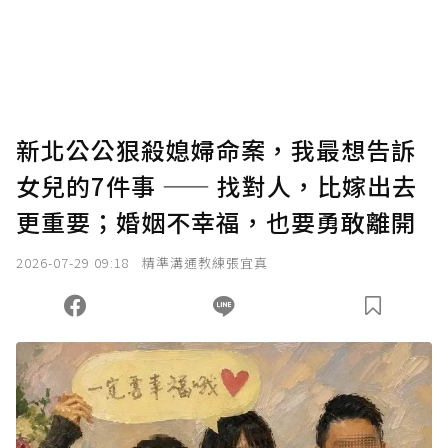
使用「贊助」功能實質回饋給喜愛的作者。可
將您認為適合的點數贈送給作者，一旦使用贊
助點數即不得撤銷，單筆贊助最低點數為30
點，最高點數沒有上限。
U 利點數 1 點 = NTD 1 元。
新北公公狠殺媳婦命案，我最想告訴
女兒的7件事 —— 找對人，比嫁出去
確認送出
更重要；婚姻不幸福，也要勇敢離開
我已詳閱贊助說明，且同意站方的使用條款。
2026-07-29 09:18
精準溝通教練張宜真
您當前剩餘 U 利點數：
0
點；前往
購買點數