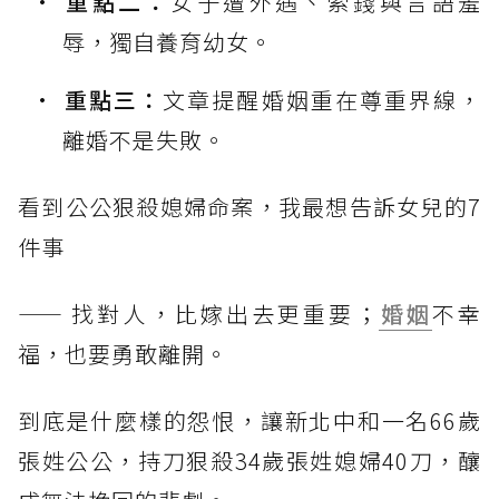
重點二：
女子遭外遇、索錢與言語羞
辱，獨自養育幼女。
重點三：
文章提醒婚姻重在尊重界線，
離婚不是失敗。
看到公公狠殺媳婦命案，我最想告訴女兒的7
件事
—— 找對人，比嫁出去更重要；
婚姻
不幸
福，也要勇敢離開。
到底是什麼樣的怨恨，讓新北中和一名66歲
張姓公公，持刀狠殺34歲張姓媳婦40刀，釀