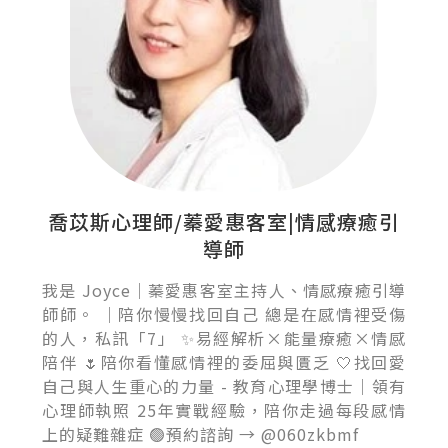
喬苡斯心理師/蓁愛惠客室|情感療癒引
導師
我是 Joyce｜蓁愛惠客室主持人、情感療癒引導
師師。 ｜陪你慢慢找回自己 總是在感情裡受傷
的人，私訊「7」 ✨易經解析×能量療癒×情感
陪伴 🌷陪你看懂感情裡的委屈與匱乏 🤍找回愛
自己與人生重心的力量 - 教育心理學博士｜領有
心理師執照 25年實戰經驗，陪你走過每段感情
上的疑難雜症 🟢預約諮詢 → @060zkbmf