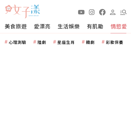
美食旅遊
愛漂亮
生活娛樂
有肌勵
情慾愛
心理測驗
陸劇
星座生肖
韓劇
彩妝保養