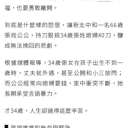
福，也要勇敢離開。
到底是什麼樣的怨恨，讓新北中和一名66歲
張姓公公，持刀狠殺34歲張姓媳婦40刀，釀
成無法挽回的悲劇。
根據媒體報導，34歲張女在孩子出生不到一
歲時，丈夫就外遇，甚至公開和小三放閃；
而公公經常向媳婦要錢，家中衝突不斷，她
長期承受言語暴力。
才34歲，人生卻過得這麼辛苦。
▋
單親
媽媽的無奈與堅強