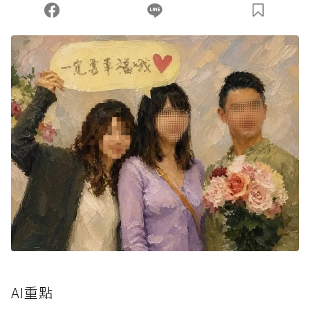
您當前剩餘 U 利點數：
0
點；前往
購買點數
AI重點