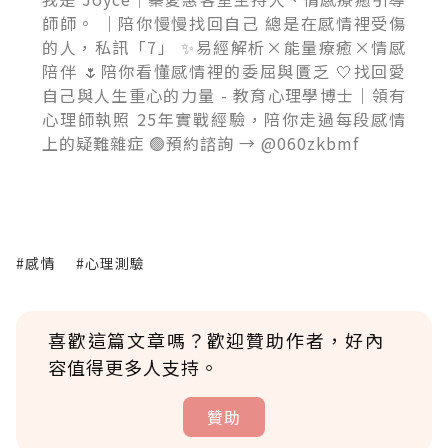
師師。 ｜陪你慢慢找回自己 總是在感情裡受傷
的人，私訊「7」 ✨易經解析×能量療癒×情感
陪伴 🌷陪你看懂感情裡的委屈與匱乏 🤍找回愛
自己與人生重心的力量 - 教育心理學博士｜領有
心理師執照 25年實戰經驗，陪你走過每段感情
上的疑難雜症 🟢預約諮詢 → @060zkbmf
#感情
#心理測驗
喜歡這篇文章嗎？歡迎贊助作者，好內
容值得更多人支持。
贊助