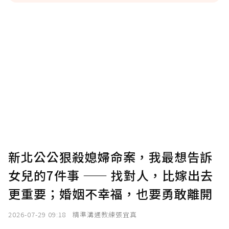
贊助說明
為了鼓勵作者持續創作更好的內容，會員可以
使用「贊助」功能實質回饋給喜愛的作者。可
將您認為適合的點數贈送給作者，一旦使用贊
助點數即不得撤銷，單筆贊助最低點數為30
點，最高點數沒有上限。
U 利點數 1 點 = NTD 1 元。
新北公公狠殺媳婦命案，我最想告訴
女兒的7件事 —— 找對人，比嫁出去
確認送出
更重要；婚姻不幸福，也要勇敢離開
我已詳閱贊助說明，且同意站方的使用條款。
2026-07-29 09:18
精準溝通教練張宜真