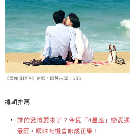
《當你沉睡時》劇照。圖片來源：SBS
編輯推薦
誰的愛情要來了？今夏「4星座」戀愛運
最旺，曖昧有機會修成正果！