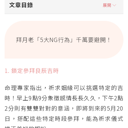
文章目錄
展開
拜月老「5大NG行為」千萬要避開！
1. 鎖定參拜良辰吉時
拜月老「5大NG行為」千萬要避開！
2. 挑選寓意良好的供品
3. 穿著暴露、戴帽子都NG
4. 避免攜帶雨具與冷飲入廟
1. 鎖定參拜良辰吉時
5. 紅線千萬不要這樣收！
命理專家指出，祈求姻緣可以挑選特定的吉
順利脫單後別忘了還願
時！早上9點9分象徵感情長長久久，下午2點
全台 5 間超靈驗月老廟推薦
2分則有雙雙對對的意涵，即將到來的5月20
1. 台北：霞海城隍廟
日，搭配這些特定時段參拜，能為祈求儀式
2. 台北：艋舺龍山寺