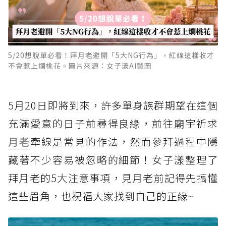
5/20想脫單必看！拜月老避開「5大NG行為」，紅線這樣收才
不會惹上爛桃花。圖片來源：女子漾AI製圖
5月20日即將到來，許多單身族群期望在這個
充滿愛意的日子前尋得良緣，前往廟宇祈求
月老
牽線是常見的作法，然而參拜過程中隱
藏著不少容易被忽略的細節！女子漾整理了
拜月老的5大注意事項，見月老前記得先搞懂
這些眉角，也祝福大家找到自己的正緣~