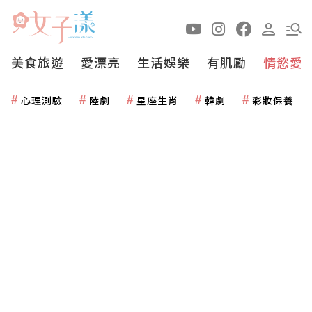
美食旅遊
愛漂亮
生活娛樂
有肌勵
情慾愛
心理測驗
陸劇
星座生肖
韓劇
彩妝保養