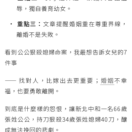
辱，獨自養育幼女。
重點三：
文章提醒婚姻重在尊重界線，
離婚不是失敗。
看到公公狠殺媳婦命案，我最想告訴女兒的7
件事
—— 找對人，比嫁出去更重要；
婚姻
不幸
福，也要勇敢離開。
到底是什麼樣的怨恨，讓新北中和一名66歲
張姓公公，持刀狠殺34歲張姓媳婦40刀，釀
成無法挽回的悲劇。