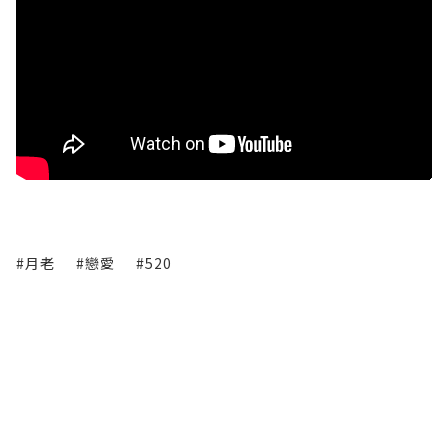
#月老
#戀愛
#520