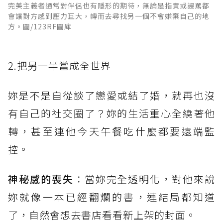
完美主義者通常對伴侶也有隱形的期待，無論是指責或謾罵都
會讓對方感到壓力巨大，轉而去尋找另一個不會嫌棄自己的地
方。圖/123RF圖庫
2.把另一半當成全世界
妳是不是自從談了戀愛或結了婚，就再也沒
有自己的社交圈了？妳的生活重心全繞著他
轉，甚至連他今天午餐吃什麼都要遠端監
控。
神秘感的喪失
：當妳完全透明化，對他來說
妳就像一本已經翻爛的書，連結局都知道
了，自然會想去書店看看新上架的封面。