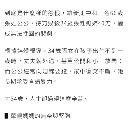
到底是什麼樣的怨恨，讓新北中和一名66歲
張姓公公，持刀狠殺34歲張姓媳婦40刀，釀
成無法挽回的悲劇。
根據媒體報導，34歲張女在孩子出生不到一
歲時，丈夫就外遇，甚至公開和小三放閃；
而公公經常向媳婦要錢，家中衝突不斷，她
長期承受言語暴力。
才34歲，人生卻過得這麼辛苦。
▋
單親
媽媽的無奈與堅強