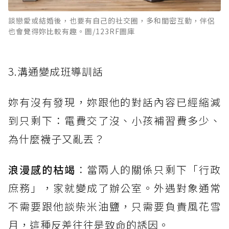
談戀愛或結婚後，也要有自己的社交圈，多和閨密互動，伴侶
也會覺得妳比較有趣。圖/123RF圖庫
3.溝通變成班導訓話
妳有沒有發現，妳跟他的對話內容已經縮減
到只剩下：電費交了沒、小孩補習費多少、
為什麼襪子又亂丟？
浪漫感的枯竭
：當兩人的關係只剩下「行政
庶務」，家就變成了辦公室。外遇對象通常
不需要跟他談柴米油鹽，只需要負責風花雪
月，這種反差往往是致命的誘因。