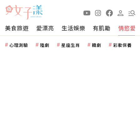
美食旅遊
愛漂亮
生活娛樂
有肌勵
情慾愛
心理測驗
陸劇
星座生肖
韓劇
彩妝保養