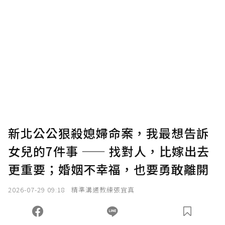
贊助說明
為了鼓勵作者持續創作更好的內容，會員可以
使用「贊助」功能實質回饋給喜愛的作者。可
將您認為適合的點數贈送給作者，一旦使用贊
助點數即不得撤銷，單筆贊助最低點數為30
點，最高點數沒有上限。
U 利點數 1 點 = NTD 1 元。
新北公公狠殺媳婦命案，我最想告訴
女兒的7件事 —— 找對人，比嫁出去
確認送出
更重要；婚姻不幸福，也要勇敢離開
我已詳閱贊助說明，且同意站方的使用條款。
2026-07-29 09:18
精準溝通教練張宜真
您當前剩餘 U 利點數：
0
點；前往
購買點數