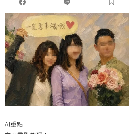
您當前剩餘 U 利點數：
0
點；前往
購買點數
AI重點