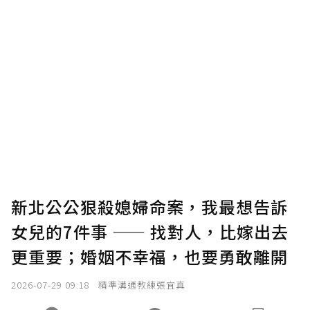
贊助說明
為了鼓勵作者持續創作更好的內容，會員可以
使用「贊助」功能實質回饋給喜愛的作者。可
將您認為適合的點數贈送給作者，一旦使用贊
助點數即不得撤銷，單筆贊助最低點數為30
點，最高點數沒有上限。
U 利點數 1 點 = NTD 1 元。
新北公公狠殺媳婦命案，我最想告訴
女兒的7件事 —— 找對人，比嫁出去
確認送出
更重要；婚姻不幸福，也要勇敢離開
我已詳閱贊助說明，且同意站方的使用條款。
2026-07-29 09:18
精準溝通教練張宜真