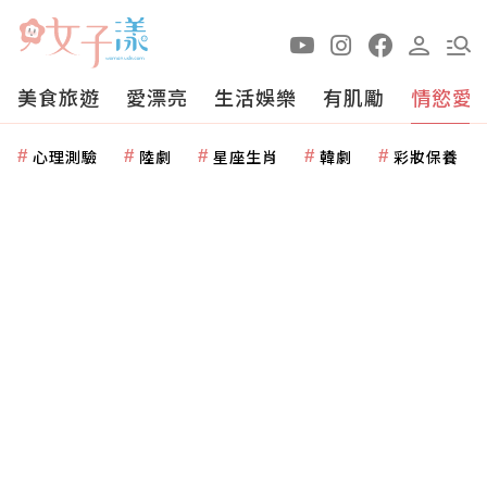
美食旅遊
愛漂亮
生活娛樂
有肌勵
情慾愛
心理測驗
陸劇
星座生肖
韓劇
彩妝保養