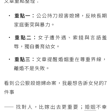
文章重點整理：
重點一：
公公持刀殺害媳婦，反映長期
家庭衝突與暴力。
重點二：
女子遭外遇、索錢與言語羞
辱，獨自養育幼女。
重點三：
文章提醒婚姻重在尊重界線，
離婚不是失敗。
看到公公狠殺媳婦命案，我最想告訴女兒的7
件事
—— 找對人，比嫁出去更重要；
婚姻
不幸