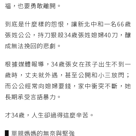
福，也要勇敢離開。
到底是什麼樣的怨恨，讓新北中和一名66歲
張姓公公，持刀狠殺34歲張姓媳婦40刀，釀
成無法挽回的悲劇。
根據媒體報導，34歲張女在孩子出生不到一
歲時，丈夫就外遇，甚至公開和小三放閃；
而公公經常向媳婦要錢，家中衝突不斷，她
長期承受言語暴力。
才34歲，人生卻過得這麼辛苦。
▋
單親
媽媽的無奈與堅強