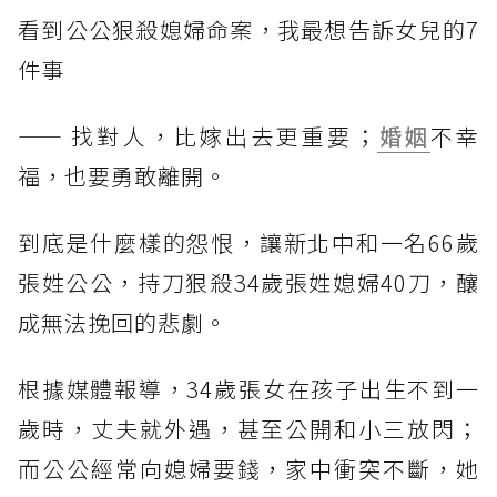
看到公公狠殺媳婦命案，我最想告訴女兒的7
件事
—— 找對人，比嫁出去更重要；
婚姻
不幸
福，也要勇敢離開。
到底是什麼樣的怨恨，讓新北中和一名66歲
張姓公公，持刀狠殺34歲張姓媳婦40刀，釀
成無法挽回的悲劇。
根據媒體報導，34歲張女在孩子出生不到一
歲時，丈夫就外遇，甚至公開和小三放閃；
而公公經常向媳婦要錢，家中衝突不斷，她