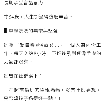
長期承受言語暴力。
才34歲，人生卻過得這麼辛苦。
▋
單親
媽媽的無奈與堅強
她為了獨自養育4歲女兒，一個人兼兩份工
作，每天久站8小時，下班後累到連滑手機的
力氣都沒有。
她曾在社群寫下：
「在超商輪班的單親媽媽，沒有什麼夢想，
只希望孩子過得好一點。」