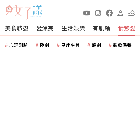
美食旅遊
愛漂亮
生活娛樂
有肌勵
情慾愛
心理測驗
陸劇
星座生肖
韓劇
彩妝保養