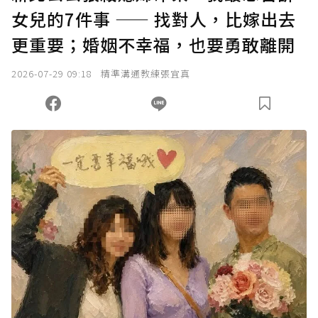
女兒的7件事 —— 找對人，比嫁出去
確認送出
更重要；婚姻不幸福，也要勇敢離開
我已詳閱贊助說明，且同意站方的使用條款。
2026-07-29 09:18
精準溝通教練張宜真
您當前剩餘 U 利點數：
0
點；前往
購買點數