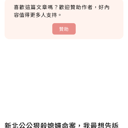
喜歡這篇文章嗎？歡迎贊助作者，好內
容值得更多人支持。
贊助
贊助說明
為了鼓勵作者持續創作更好的內容，會員可以
使用「贊助」功能實質回饋給喜愛的作者。可
將您認為適合的點數贈送給作者，一旦使用贊
助點數即不得撤銷，單筆贊助最低點數為30
點，最高點數沒有上限。
U 利點數 1 點 = NTD 1 元。
新北公公狠殺媳婦命案，我最想告訴