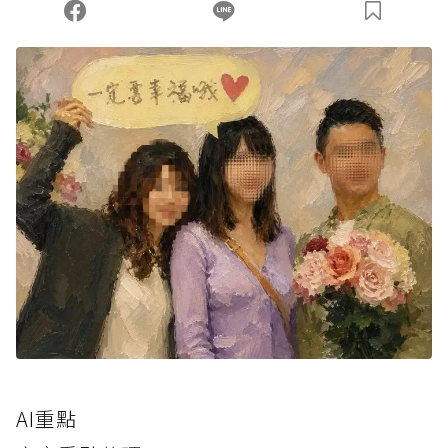
您當前剩餘 U 利點數：
0
點；前往
購買點數
AI重點