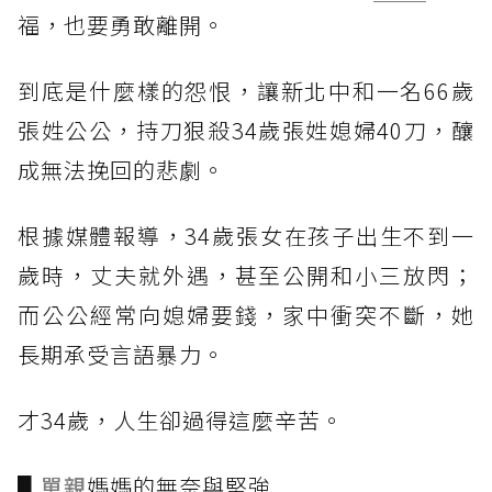
福，也要勇敢離開。
到底是什麼樣的怨恨，讓新北中和一名66歲
張姓公公，持刀狠殺34歲張姓媳婦40刀，釀
成無法挽回的悲劇。
根據媒體報導，34歲張女在孩子出生不到一
歲時，丈夫就外遇，甚至公開和小三放閃；
而公公經常向媳婦要錢，家中衝突不斷，她
長期承受言語暴力。
才34歲，人生卻過得這麼辛苦。
▋
單親
媽媽的無奈與堅強