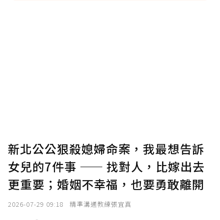
贊助說明
為了鼓勵作者持續創作更好的內容，會員可以
使用「贊助」功能實質回饋給喜愛的作者。可
將您認為適合的點數贈送給作者，一旦使用贊
助點數即不得撤銷，單筆贊助最低點數為30
點，最高點數沒有上限。
U 利點數 1 點 = NTD 1 元。
新北公公狠殺媳婦命案，我最想告訴
女兒的7件事 —— 找對人，比嫁出去
確認送出
更重要；婚姻不幸福，也要勇敢離開
我已詳閱贊助說明，且同意站方的使用條款。
2026-07-29 09:18
精準溝通教練張宜真