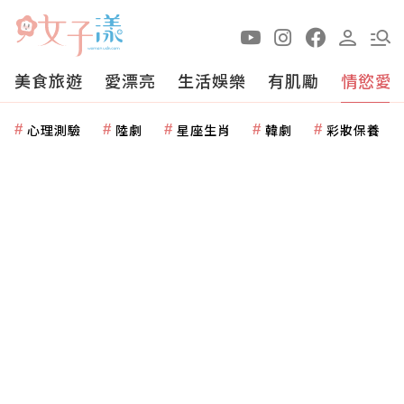
美食旅遊
愛漂亮
生活娛樂
有肌勵
情慾愛
心理測驗
陸劇
星座生肖
韓劇
彩妝保養