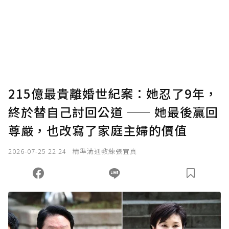
我已詳閱贊助說明，且同意站方的使用條款。
您當前剩餘 U 利點數：
0
點；前往
購買點數
215億最貴離婚世紀案：她忍了9年，
終於替自己討回公道 —— 她最後贏回
尊嚴，也改寫了家庭主婦的價值
2026-07-25 22:24
精準溝通教練張宜真