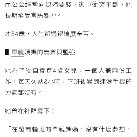
而公公經常向媳婦要錢，家中衝突不斷，她
長期承受言語暴力。
才34歲，人生卻過得這麼辛苦。
▋
單親
媽媽的無奈與堅強
她為了獨自養育4歲女兒，一個人兼兩份工
作，每天久站8小時，下班後累到連滑手機的
力氣都沒有。
她曾在社群寫下：
「在超商輪班的單親媽媽，沒有什麼夢想，