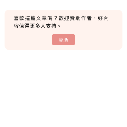
喜歡這篇文章嗎？歡迎贊助作者，好內
容值得更多人支持。
贊助
贊助說明
為了鼓勵作者持續創作更好的內容，會員可以
使用「贊助」功能實質回饋給喜愛的作者。可
將您認為適合的點數贈送給作者，一旦使用贊
助點數即不得撤銷，單筆贊助最低點數為30
點，最高點數沒有上限。