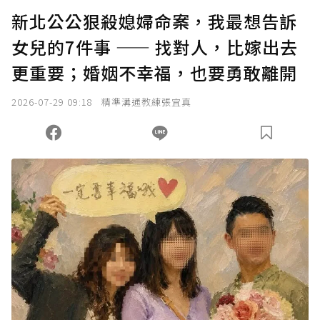
U 利點數 1 點 = NTD 1 元。
新北公公狠殺媳婦命案，我最想告訴
女兒的7件事 —— 找對人，比嫁出去
確認送出
更重要；婚姻不幸福，也要勇敢離開
我已詳閱贊助說明，且同意站方的使用條款。
2026-07-29 09:18
精準溝通教練張宜真
您當前剩餘 U 利點數：
0
點；前往
購買點數