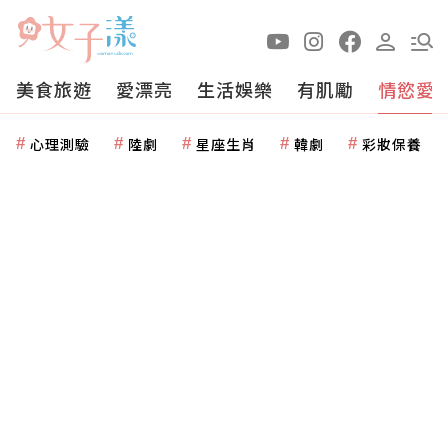
美食旅遊
愛漂亮
生活娛樂
有肌勵
情慾愛
心理測驗
陸劇
星座生肖
韓劇
彩妝保養