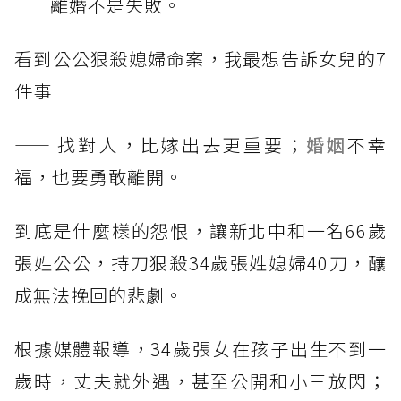
離婚不是失敗。
看到公公狠殺媳婦命案，我最想告訴女兒的7
件事
—— 找對人，比嫁出去更重要；
婚姻
不幸
福，也要勇敢離開。
到底是什麼樣的怨恨，讓新北中和一名66歲
張姓公公，持刀狠殺34歲張姓媳婦40刀，釀
成無法挽回的悲劇。
根據媒體報導，34歲張女在孩子出生不到一
歲時，丈夫就外遇，甚至公開和小三放閃；