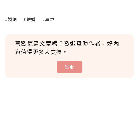
#婚姻
#離婚
#單親
喜歡這篇文章嗎？歡迎贊助作者，好內
容值得更多人支持。
贊助
贊助說明
為了鼓勵作者持續創作更好的內容，會員可以
使用「贊助」功能實質回饋給喜愛的作者。可
將您認為適合的點數贈送給作者，一旦使用贊