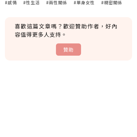
#感情
#性生活
#兩性關係
#單身女性
#親密關係
喜歡這篇文章嗎？歡迎贊助作者，好內
容值得更多人支持。
贊助
贊助說明
為了鼓勵作者持續創作更好的內容，會員可以
使用「贊助」功能實質回饋給喜愛的作者。可
將您認為適合的點數贈送給作者，一旦使用贊
助點數即不得撤銷，單筆贊助最低點數為30
點，最高點數沒有上限。