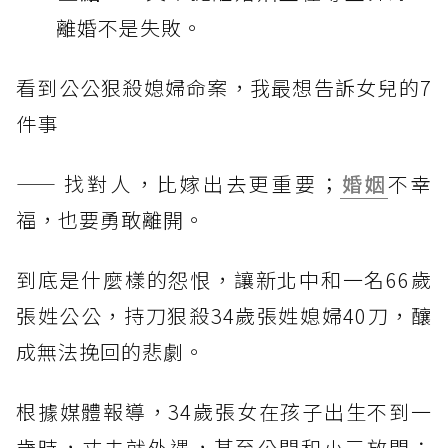
離婚不是失敗。
看到公公狠殺媳婦命案，我最想告訴女兒的7
件事
—— 找對人，比嫁出去更重要；
婚姻
不幸
福，也要勇敢離開。
到底是什麼樣的怨恨，讓新北中和一名66歲
張姓公公，持刀狠殺34歲張姓媳婦40刀，釀
成無法挽回的悲劇。
根據媒體報導，34歲張女在孩子出生不到一
歲時，丈夫就外遇，甚至公開和小三放閃；