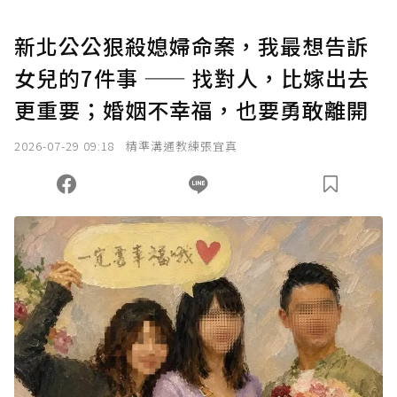
U 利點數 1 點 = NTD 1 元。
新北公公狠殺媳婦命案，我最想告訴
女兒的7件事 —— 找對人，比嫁出去
確認送出
更重要；婚姻不幸福，也要勇敢離開
我已詳閱贊助說明，且同意站方的使用條款。
2026-07-29 09:18
精準溝通教練張宜真
您當前剩餘 U 利點數：
0
點；前往
購買點數