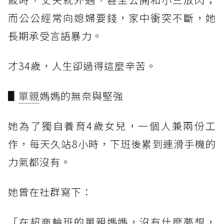
而公公經常向媳婦要錢，家中衝突不斷，她
長期承受言語暴力。
才34歲，人生卻過得這麼辛苦。
▋
單親
媽媽的無奈與堅強
她為了獨自養育4歲女兒，一個人兼兩份工
作，每天久站8小時，下班後累到連滑手機的
力氣都沒有。
她曾在社群寫下：
「在超商輪班的單親媽媽，沒有什麼夢想，