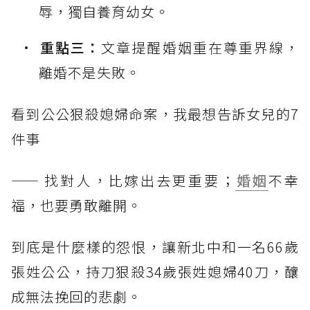
辱，獨自養育幼女。
重點三：
文章提醒婚姻重在尊重界線，
離婚不是失敗。
看到公公狠殺媳婦命案，我最想告訴女兒的7
件事
—— 找對人，比嫁出去更重要；
婚姻
不幸
福，也要勇敢離開。
到底是什麼樣的怨恨，讓新北中和一名66歲
張姓公公，持刀狠殺34歲張姓媳婦40刀，釀
成無法挽回的悲劇。