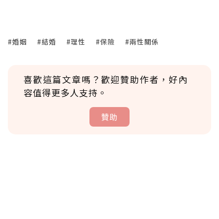
#婚姻
#結婚
#理性
#保險
#兩性關係
喜歡這篇文章嗎？歡迎贊助作者，好內
容值得更多人支持。
贊助
贊助說明
為了鼓勵作者持續創作更好的內容，會員可以
使用「贊助」功能實質回饋給喜愛的作者。可