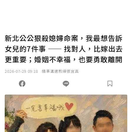
將您認為適合的點數贈送給作者，一旦使用贊
助點數即不得撤銷，單筆贊助最低點數為30
點，最高點數沒有上限。
U 利點數 1 點 = NTD 1 元。
新北公公狠殺媳婦命案，我最想告訴
女兒的7件事 —— 找對人，比嫁出去
確認送出
更重要；婚姻不幸福，也要勇敢離開
我已詳閱贊助說明，且同意站方的使用條款。
2026-07-29 09:18
精準溝通教練張宜真
您當前剩餘 U 利點數：
0
點；前往
購買點數