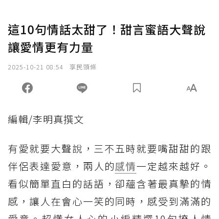
這10句情話太甜了！甜言蜜語大聲說
讓愛情更有力量
2025-10-21 08:54
享民頭條
編輯/李明真撰文
有愛就要大聲說，三不五時就要嘴甜甜的跟
伴侶表達愛意，兩人的
感情
一定越來越好。
看似簡單直白的話語，卻蘊含著最真摯的情
感，讓人在會心一笑的同時，感受到滿滿的
愛意。超懂女人心的小編精選10句撩人情