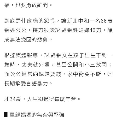
福，也要勇敢離開。
到底是什麼樣的怨恨，讓新北中和一名66歲
張姓公公，持刀狠殺34歲張姓媳婦40刀，釀
成無法挽回的悲劇。
根據媒體報導，34歲張女在孩子出生不到一
歲時，丈夫就外遇，甚至公開和小三放閃；
而公公經常向媳婦要錢，家中衝突不斷，她
長期承受言語暴力。
才34歲，人生卻過得這麼辛苦。
▋
單親
媽媽的無奈與堅強