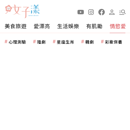
美食旅遊
愛漂亮
生活娛樂
有肌勵
情慾愛
心理測驗
陸劇
星座生肖
韓劇
彩妝保養