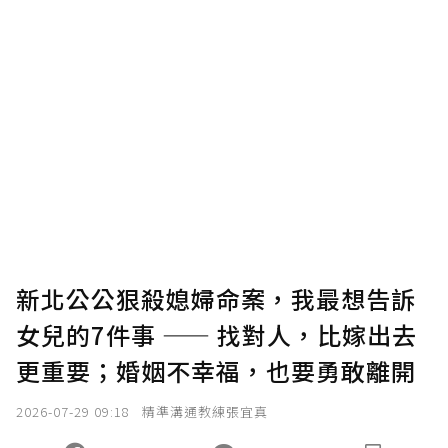
贊助說明
為了鼓勵作者持續創作更好的內容，會員可以
使用「贊助」功能實質回饋給喜愛的作者。可
將您認為適合的點數贈送給作者，一旦使用贊
助點數即不得撤銷，單筆贊助最低點數為30
點，最高點數沒有上限。
U 利點數 1 點 = NTD 1 元。
新北公公狠殺媳婦命案，我最想告訴
女兒的7件事 —— 找對人，比嫁出去
確認送出
更重要；婚姻不幸福，也要勇敢離開
我已詳閱贊助說明，且同意站方的使用條款。
2026-07-29 09:18
精準溝通教練張宜真
您當前剩餘 U 利點數：
0
點；前往
購買點數