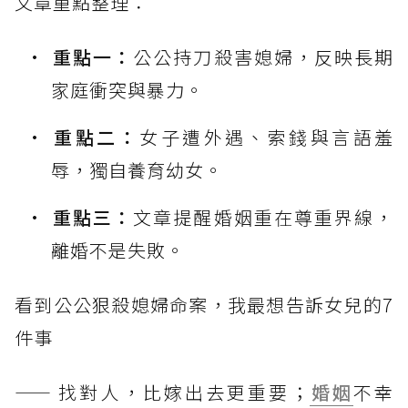
文章重點整理：
重點一：
公公持刀殺害媳婦，反映長期
家庭衝突與暴力。
重點二：
女子遭外遇、索錢與言語羞
辱，獨自養育幼女。
重點三：
文章提醒婚姻重在尊重界線，
離婚不是失敗。
看到公公狠殺媳婦命案，我最想告訴女兒的7
件事
—— 找對人，比嫁出去更重要；
婚姻
不幸