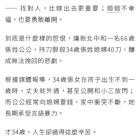
—— 找對人，比嫁出去更重要；
婚姻
不幸
福，也要勇敢離開。
到底是什麼樣的怨恨，讓新北中和一名66歲
張姓公公，持刀狠殺34歲張姓媳婦40刀，釀
成無法挽回的悲劇。
根據媒體報導，34歲張女在孩子出生不到一
歲時，丈夫就外遇，甚至公開和小三放閃；
而公公經常向媳婦要錢，家中衝突不斷，她
長期承受言語暴力。
才34歲，人生卻過得這麼辛苦。