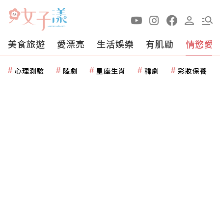
美食旅遊
愛漂亮
生活娛樂
有肌勵
情慾愛
心理測驗
陸劇
星座生肖
韓劇
彩妝保養