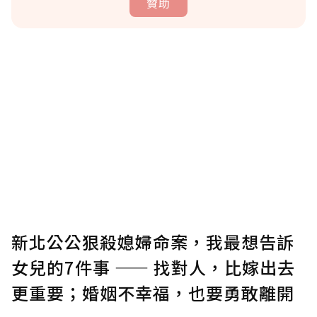
贊助
贊助說明
為了鼓勵作者持續創作更好的內容，會員可以
使用「贊助」功能實質回饋給喜愛的作者。可
將您認為適合的點數贈送給作者，一旦使用贊
助點數即不得撤銷，單筆贊助最低點數為30
點，最高點數沒有上限。
U 利點數 1 點 = NTD 1 元。
新北公公狠殺媳婦命案，我最想告訴
女兒的7件事 —— 找對人，比嫁出去
確認送出
更重要；婚姻不幸福，也要勇敢離開
我已詳閱贊助說明，且同意站方的使用條款。