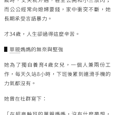
而公公經常向媳婦要錢，家中衝突不斷，她
長期承受言語暴力。
才34歲，人生卻過得這麼辛苦。
▋
單親
媽媽的無奈與堅強
她為了獨自養育4歲女兒，一個人兼兩份工
作，每天久站8小時，下班後累到連滑手機的
力氣都沒有。
她曾在社群寫下：
「在超商輪班的單親媽媽，沒有什麼夢想，