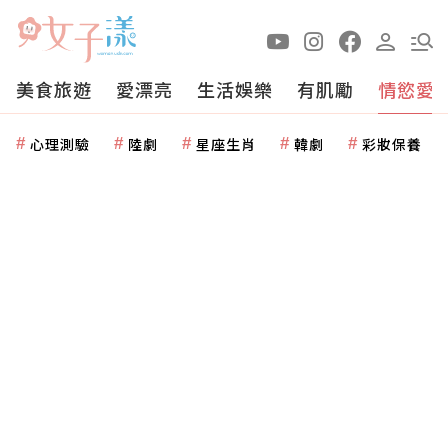
美食旅遊
愛漂亮
生活娛樂
有肌勵
情慾愛
心理測驗
陸劇
星座生肖
韓劇
彩妝保養