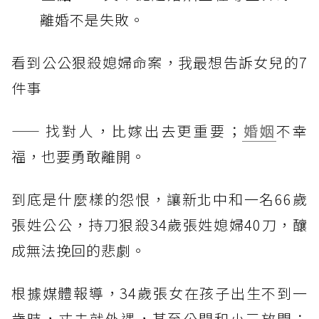
離婚不是失敗。
看到公公狠殺媳婦命案，我最想告訴女兒的7
件事
—— 找對人，比嫁出去更重要；
婚姻
不幸
福，也要勇敢離開。
到底是什麼樣的怨恨，讓新北中和一名66歲
張姓公公，持刀狠殺34歲張姓媳婦40刀，釀
成無法挽回的悲劇。
根據媒體報導，34歲張女在孩子出生不到一
歲時，丈夫就外遇，甚至公開和小三放閃；