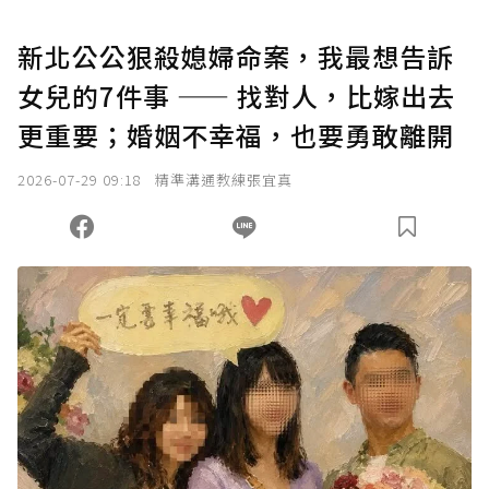
新北公公狠殺媳婦命案，我最想告訴
女兒的7件事 —— 找對人，比嫁出去
更重要；婚姻不幸福，也要勇敢離開
2026-07-29 09:18
精準溝通教練張宜真