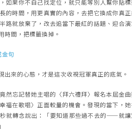
，如果你不自己找定位，就只能等別人幫你貼標
長的時間，用更真實的內容，去把它換成你真正
半路就放棄了，改去追當下最紅的話題、迎合演
用時間，把標籤換掉。
成金句
現出來的心態，才是這次收視冠軍真正的底氣。
隊竟然忘記替她主唱的〈拜六禮拜〉報名本屆金曲
幸福在歌唱〉正面較量的機會。發現的當下，她
秒就轉念說出：「要知道那些過不去的——就讓
」