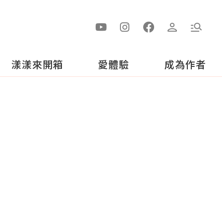
漾漾來開箱
愛體驗
成為作者