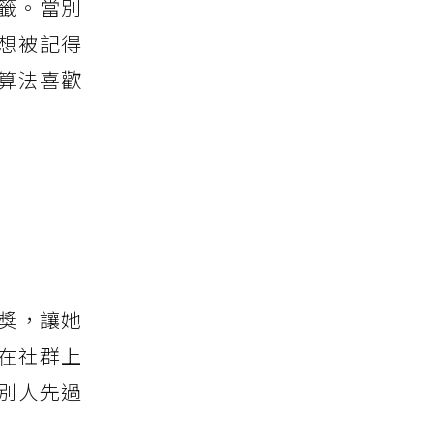
籤。當別
想被記得
算法喜歡
獎，讓她
在社群上
別人先過