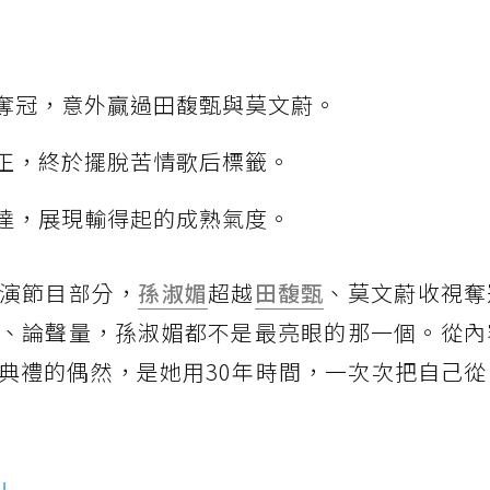
奪冠，意外贏過田馥甄與莫文蔚。
正，終於擺脫苦情歌后標籤。
達，展現輸得起的成熟氣度。
演節目部分，
孫淑媚
超越
田馥甄
、莫文蔚收視奪
、論聲量，孫淑媚都不是最亮眼的那一個。從內
典禮的偶然，是她用30年時間，一次次把自己從
」​