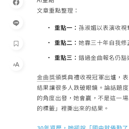
文章重點整理：
重點一：
孫淑媚以表演收視
重點二：
她靠三十年自我修
重點三：
錯過金曲報名仍豁
金曲獎
頒獎典禮收視冠軍出爐，表
結果讓很多人跌破眼鏡。論話題度
的角度出發，她會贏，不是這一場
的標籤」裡撕出來的結果。
30年資歷，她卻說「國中就倦勤了