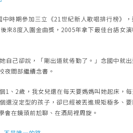
。國中時期參加三立《21世紀新人歌唱排行榜》
後來8度入圍金曲獎，2005年拿下最佳台語女
她自己卻說，「剛出道就倦勤了。」念國中就出
校夜間部繼續念書。
大個1、2歲，我女兒還在每天要媽媽叫她起床，
個還沒定型的孩子，卻已經被丟進規矩極多、要
學會在鏡頭前尬聊、在酒局裡周旋。
」不是唯一的路