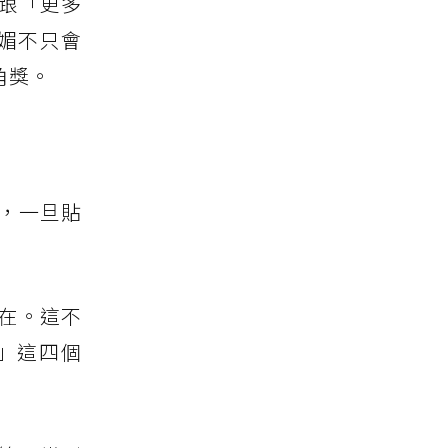
跟「更多
媚不只會
角獎。
，一旦貼
在。這不
」這四個