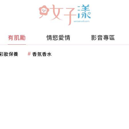
有肌勵
情慾愛情
影音專區
彩妝保養
香氛香水