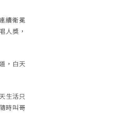
，連續衛冕
演唱人獎，
道，白天
每天生活只
隨時叫哥