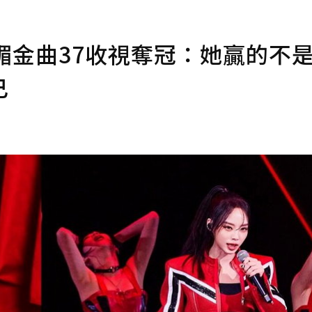
媚金曲37收視奪冠：她贏的不
己