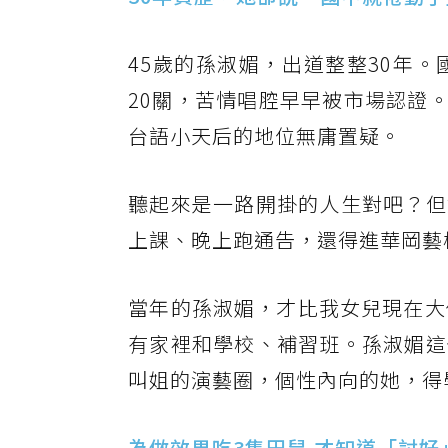
45歲的孫淑媚，出道整整30年
20關，苦情唱腔早早被市場認證。
台語小天后的地位無庸置疑。
聽起來是一路開掛的人生對吧？但
上課、晚上跑通告，還得進華岡藝
​當年的孫淑媚，才比我女兒現在
有家裡和學校、補習班。孫淑媚這
叫姐的演藝圈，個性內向的她，得
為做效果吃3隻田鼠 才知道「討好