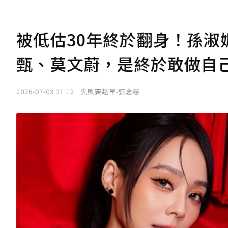
被低估30年終於翻身！孫淑
甄、莫文蔚，是終於敢做自
2026-07-03 21:12
失敗要趁早-張念慈