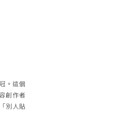
冠。這個
容創作者
「別人貼