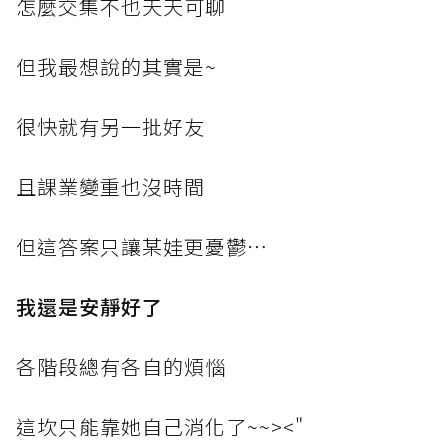
怎麼交集不也天天可聊
但我最想說的其實是~
很快就有另一批好友
且課業變重也沒時間
但這答案只讓某娃更憂鬱⋯
我還是安靜好了
各階段總有各自的煩惱
這坎只能靠她自己消化了~~><"