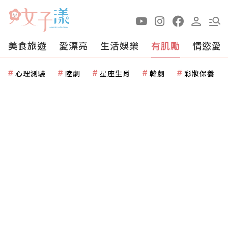
美食旅遊
愛漂亮
生活娛樂
有肌勵
情慾愛
心理測驗
陸劇
星座生肖
韓劇
彩妝保養