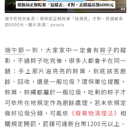
端午吃粽別亂丟！環保局正解粽葉「這樣丟」才對，丟錯最高
罰6000元。圖片來源：pexels
端午節
一到，大家家中一定會有
粽子
的蹤
影，不過粽子吃完後，很多人都會卡在同一
題：手上那片油亮亮的粽葉，到底該丟廚
餘、回收，還是一般垃圾？環保單位提醒，
粽葉、粽繩都屬於一般垃圾，吃剩的粽子才
可依所在地規定作為廚餘處理。若未依規定
做好垃圾分類，可能依
《廢棄物清理法》
相
關規定開罰，罰鍰可達新台幣1200元以上、