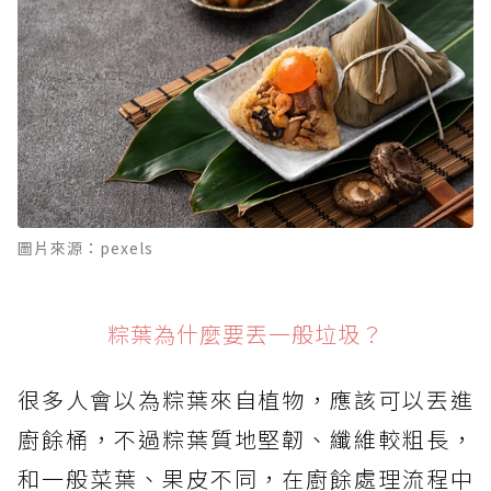
蛋殼、果核、椰子殼也要注意！
端午連假垃圾別亂堆，天氣熱更容易發臭
圖片來源：pexels
粽葉為什麼要丟一般垃圾？
很多人會以為粽葉來自植物，應該可以丟進
廚餘桶，不過粽葉質地堅韌、纖維較粗長，
和一般菜葉、果皮不同，在廚餘處理流程中