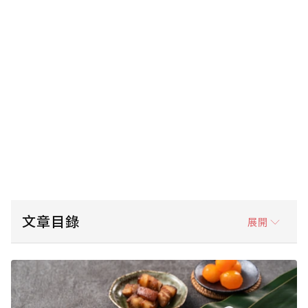
文章目錄
展開
粽葉為什麼要丟一般垃圾？
粽葉、粽繩、剩粽怎麼丟？一次看懂