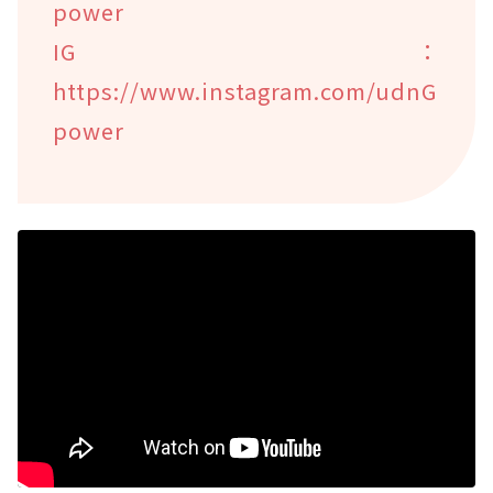
power
IG：
https://www.instagram.com/udnG
power