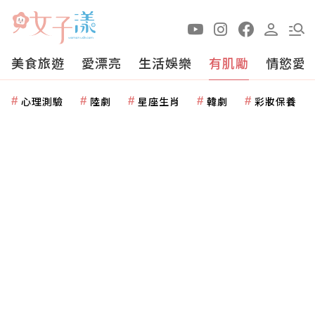
美食旅遊
愛漂亮
生活娛樂
有肌勵
情慾愛
心理測驗
陸劇
星座生肖
韓劇
彩妝保養