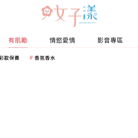
有肌勵
情慾愛情
影音專區
彩妝保養
香氛香水