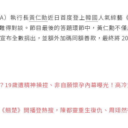
DIA）執行長
黃仁勳
近日首度登上
韓國
人氣綜藝《劉
難得對談。節目最後的答題環節中，黃仁勳不僅
場宣布全數捐出，並額外加碼同額善款，最終將 20
？19歲遭精神操控、非自願懷孕內幕曝光！高冷
《翹楚》開播登熱搜，陳都靈重生復仇、周翊然