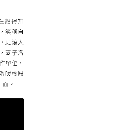
在錫得知
情，笑稱自
，更讓人
，妻子洛
製作單位，
個溫暖橋段
一面。