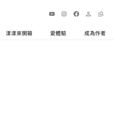
漾漾來開箱
愛體驗
成為作者