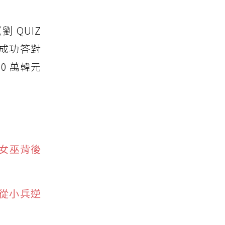
 QUIZ
成功答對
0 萬韓元
女巫背後
從小兵逆