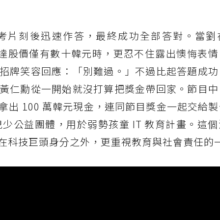
考片刻後迅速作答，最終成功全部答對。當劉
 推出時，輝達股價僅有數十韓元時，更忍不住露出懊悔表
招牌笑容回應：「別難過。」不過比起答題成功
黃仁勳從一開始就沒打算把獎金帶回家。節目中
出 100 萬韓元現金，連同節目獎金一起交給
給兒少公益團體，用於弱勢孩童 IT 教育計畫。這
在科技巨頭身分之外，更重視教育與社會責任的