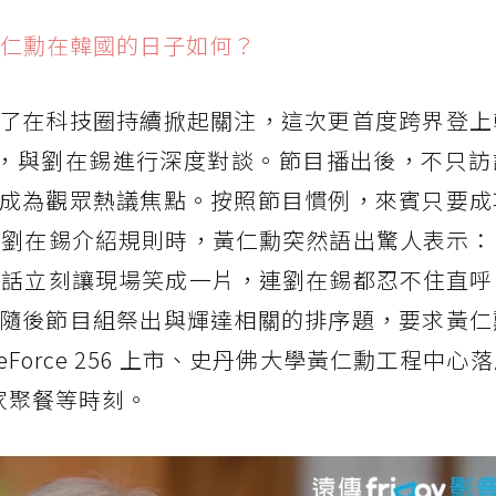
仁勳在韓國的日子如何？
了在科技圈持續掀起關注，這次更首度跨界登上
LOCK》，與劉在錫進行深度對談。節目播出後，不只
成為觀眾熱議焦點。按照節目慣例，來賓只要成
。當劉在錫介紹規則時，黃仁勳突然語出驚人表示
一句話立刻讓現場笑成一片，連劉在錫都忍不住直
隨後節目組祭出與輝達相關的排序題，要求黃仁
Force 256 上市、史丹佛大學黃仁勳工程中心
業家聚餐等時刻。