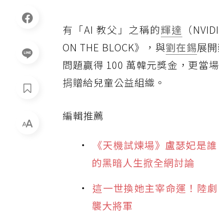
有「AI 教父」之稱的
輝達
（NVI
ON THE BLOCK》，與
劉在錫
展開
問題贏得 100 萬韓元獎金，更當
捐贈給兒童公益組織。
編輯推薦
《天機試煉場》盧瑟妃是誰
的黑暗人生掀全網討論
這一世換她主宰命運！陸劇
襲大將軍