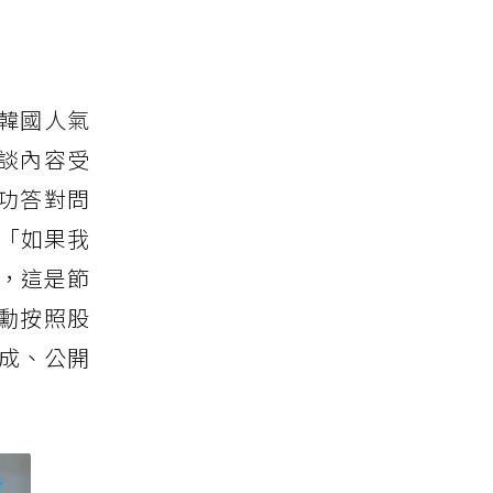
韓國人氣
訪談內容受
功答對問
：「如果我
呼，這是節
勳按照股
落成、公開