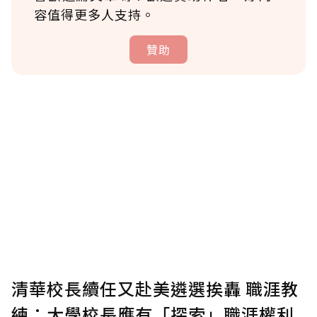
容值得更多人支持。
贊助
贊助說明
為了鼓勵作者持續創作更好的內容，會員可以
使用「贊助」功能實質回饋給喜愛的作者。可
將您認為適合的點數贈送給作者，一旦使用贊
助點數即不得撤銷，單筆贊助最低點數為30
點，最高點數沒有上限。
U 利點數 1 點 = NTD 1 元。
清華校長續任又赴美遴選挨轟 職涯教
練：大學校長應有「探索」職涯權利
確認送出