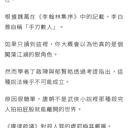
​根據魏萬在《李翰林集序》中的記載，李白
曾自稱「手刃數人」。
​如果只讀到這裡，你大概會以為他真的是個
闖蕩江湖的狠角色。
​然而學者丁啟陣與郁賢皓透過考證指出，這
種說法幾乎不可能成立。
​原因很簡單，唐朝不是武俠小說裡那種殺完
人拍拍屁股就能離開的世界。
​《唐律疏議》對殺人罪的處罰極其嚴厲。