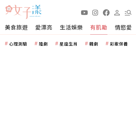
美食旅遊
愛漂亮
生活娛樂
有肌勵
情慾愛
心理測驗
陸劇
星座生肖
韓劇
彩妝保養