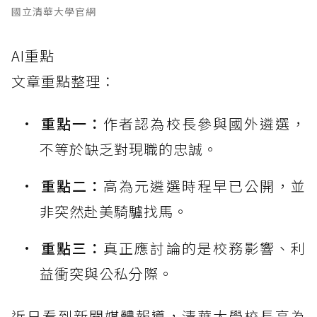
國立清華大學官網
AI重點
文章重點整理：
重點一：
作者認為校長參與國外遴選，
不等於缺乏對現職的忠誠。
重點二：
高為元遴選時程早已公開，並
非突然赴美騎驢找馬。
重點三：
真正應討論的是校務影響、利
益衝突與公私分際。
近日看到新聞媒體報導，清華大學校長高為