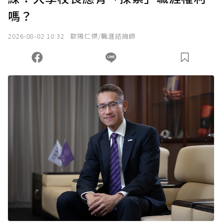
嗎？
我已詳閱贊助說明，且同意站方的使用條款。
2026-08-02 10:32
歐陽仁傑/職涯諮詢師
您當前剩餘 U 利點數：
0
點；前往
購買點數