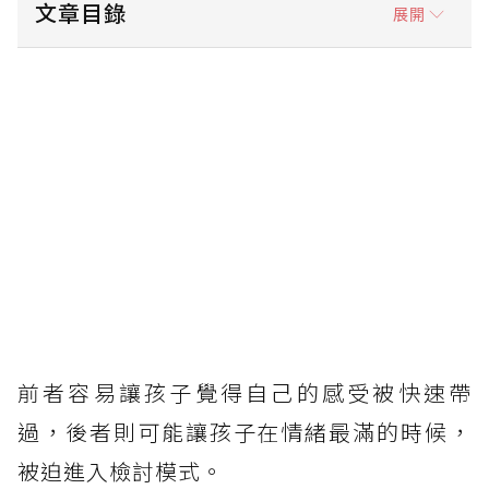
文章目錄
展開
第一層：讓情緒被看見
第二層：分辨什麼能控制，什麼不能控制
第三層：重新理解失敗
很多父母真正焦慮的，其實是自己
第四層：把注意力放回過程
真正的抗挫力，是相信自己的價值不會因輸贏而
改變
前者容易讓孩子覺得自己的感受被快速帶
過，後者則可能讓孩子在情緒最滿的時候，
被迫進入檢討模式。