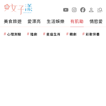
美食旅遊
愛漂亮
生活娛樂
有肌勵
情慾愛
心理測驗
陸劇
星座生肖
韓劇
彩妝保養