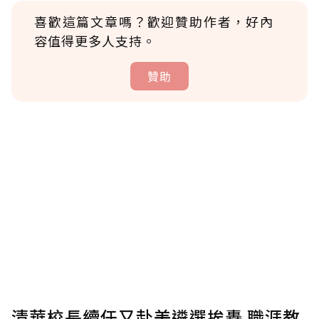
喜歡這篇文章嗎？歡迎贊助作者，好內
容值得更多人支持。
贊助
贊助說明
為了鼓勵作者持續創作更好的內容，會員可以
使用「贊助」功能實質回饋給喜愛的作者。可
將您認為適合的點數贈送給作者，一旦使用贊
助點數即不得撤銷，單筆贊助最低點數為30
點，最高點數沒有上限。
U 利點數 1 點 = NTD 1 元。
清華校長續任又赴美遴選挨轟 職涯教