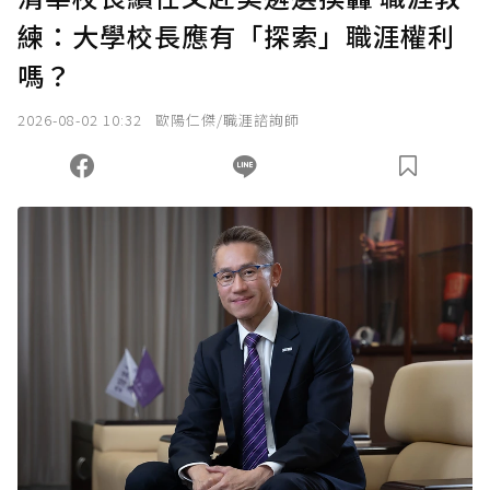
練：大學校長應有「探索」職涯權利
確認送出
嗎？
我已詳閱贊助說明，且同意站方的使用條款。
2026-08-02 10:32
歐陽仁傑/職涯諮詢師
您當前剩餘 U 利點數：
0
點；前往
購買點數