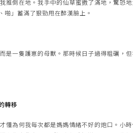
我推倒在地。我手中的仙草蜜撒了滿地，驚恐地
、啪」蓄滿了狠勁甩在醉漢臉上。
而是一隻護崽的母獸。那時候日子過得粗礪，但
的轉移
才懂為何我每次都是媽媽情緒不好的炮口。小時