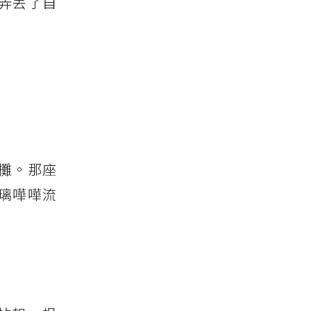
弄丟了自
攤。那座
璃嘩嘩流