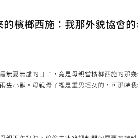
來的檳榔西施：我那外貌協會的
最無憂無慮的日子，竟是母親當檳榔西施的那幾
兩隻小獸。母親骨子裡是重男輕女的，可那時我
母親下午打盹，偷偷去冰箱裡起開她要賣的飲料