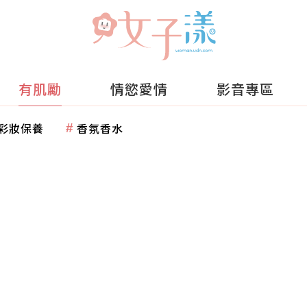
有肌勵
情慾愛情
影音專區
彩妝保養
香氛香水