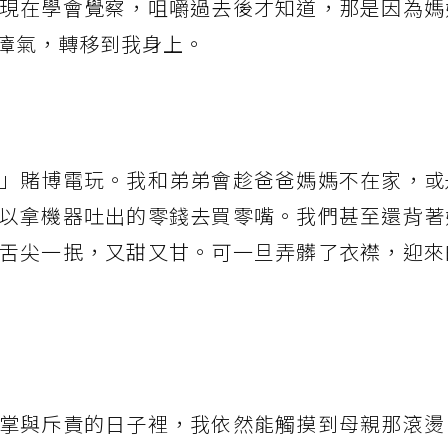
現在學會覺察，咀嚼過去後才知道，那是因為媽
瘴氣，轉移到我身上。
」賭博電玩。我和弟弟會趁爸爸媽媽不在家，或
以拿機器吐出的零錢去買零嘴。我們甚至還背著
舌尖一抿，又甜又甘。可一旦弄髒了衣襟，迎來
掌與斥責的日子裡，我依然能觸摸到母親那滾燙