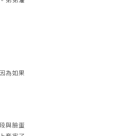
因為如果
段與臉蛋
上套牢了