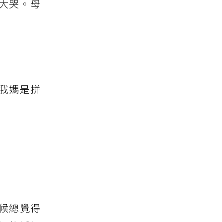
大哭。母
我媽是拼
候總覺得