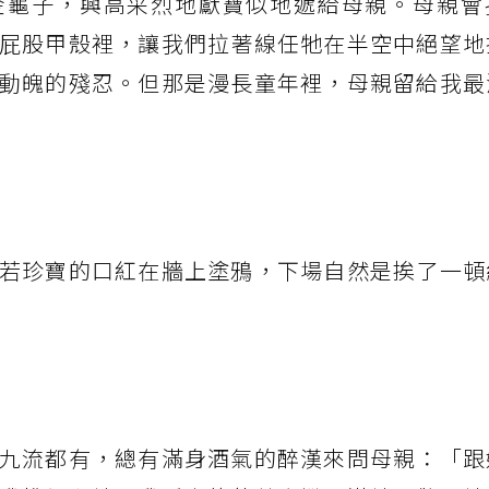
金龜子，興高采烈地獻寶似地遞給母親。母親會
屁股甲殼裡，讓我們拉著線任牠在半空中絕望地
動魄的殘忍。但那是漫長童年裡，母親留給我最
若珍寶的口紅在牆上塗鴉，下場自然是挨了一頓
九流都有，總有滿身酒氣的醉漢來問母親：「跟