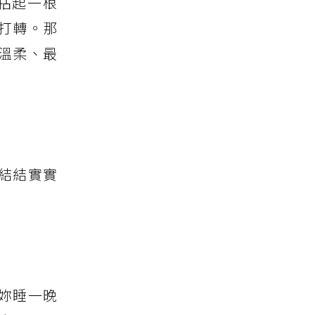
拈起一根
打轉。那
溫柔、最
結結實實
妳睡一晚