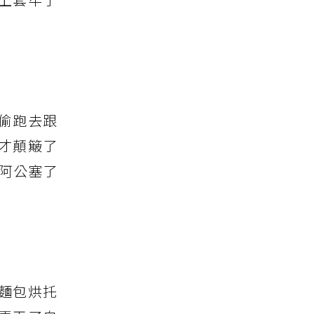
偷跑去跟
才顛簸了
阿公塞了
麵包烘托