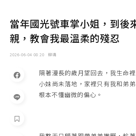
當年國光號車掌小姐，到後
親，教會我最溫柔的殘忍
2026-06-04 08:20
柳靖
隔著漫長的歲月望回去，我生命裡
小妹尚未落地，家裡只有我和弟弟
根本不懂幽微的偏心。
我整天只顧著跟帶弟弟撒野，趁著