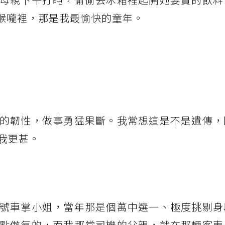
進喉嚨裡，那是我最愉快的童年。
的韌性，做事勇猛果斷。我常想這是不是遺傳，
我更甚。
號車掌小姐，當年那是個萬中選一、極度挑剔身
點傲氣的，而我那當司機的父親，就在那輛客車