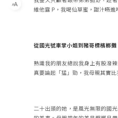
維他露 P，我喝仙草蜜，甜汁嚥
從國光號車掌小姐到豬哥標檳榔攤
熟識我的朋友總說我身上有股潑辣
真要論起「猛」勁，我母親其實比
二十出頭的她，是風光無限的國光
的差事。母親當年的美是婀娜且帶