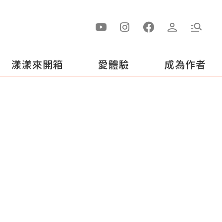
漾漾來開箱
愛體驗
成為作者