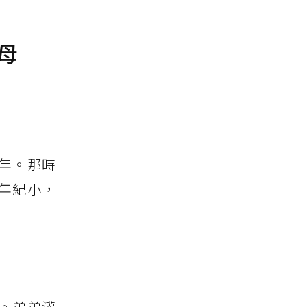
母
年。那時
年紀小，
。弟弟灌