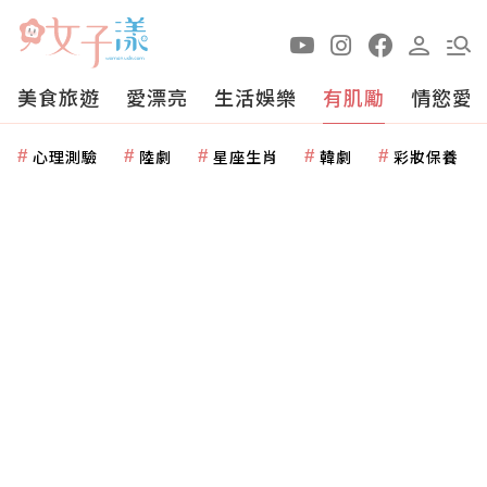
美食旅遊
愛漂亮
生活娛樂
有肌勵
情慾愛
心理測驗
陸劇
星座生肖
韓劇
彩妝保養