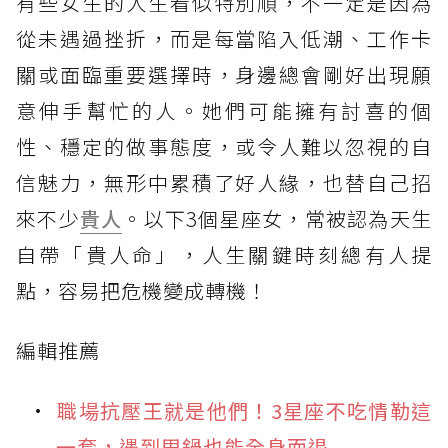
有些女生的人生看似特別順，不一定是因為
從未遇過挫折，而是每當陷入低潮、工作卡
關或面臨重要選擇時，身邊總會剛好出現願
意伸手幫忙的人。她們可能擁有討喜的個
性、穩定的做事態度，或令人難以忽視的自
信魅力，無形中累積了好人緣，也替自己招
來不少
貴人
。以下3個星座女，常被認為天生
自帶「貴人命」，人生關鍵時刻總有人提
點，容易把危機變成轉機！
編輯推薦
職場抗壓王就是他們！3星座不吃情勒這
一套，遇到甩鍋也能全身而退