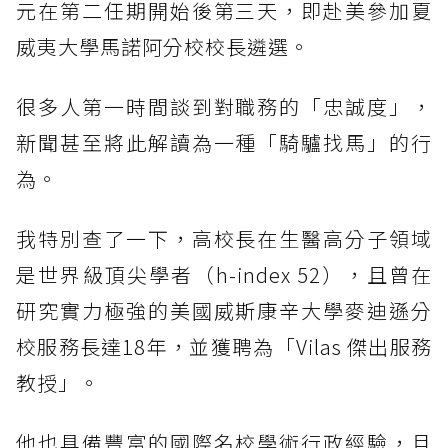
元在第二任期開始後第三天，即赴美參加夏
威夷大學馬諾阿分校校長遴選。
很多人第一時間談到對職務的「忠誠度」，
新聞甚至將此解讀為一種「騎驢找馬」的行
為。
我特別查了一下，高校長在生醫高分子領域
是世界級頂尖學者（h-index 52），且曾在
研究實力極強的美國威斯康辛大學麥迪遜分
校服務長達18年，並獲聘為「Vilas 傑出服務
教授」。
他也具備豐富的國際名校學術行政經驗，且