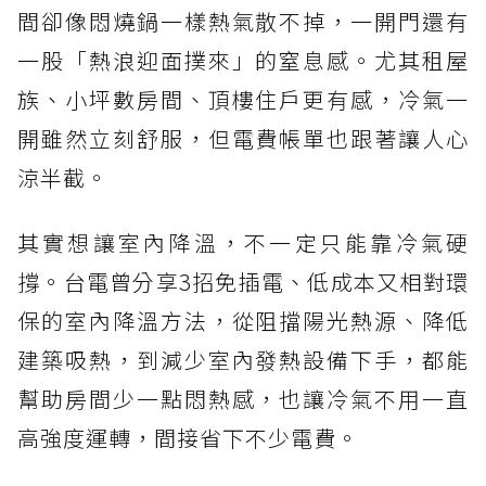
間卻像悶燒鍋一樣熱氣散不掉，一開門還有
一股「熱浪迎面撲來」的窒息感。尤其租屋
族、小坪數房間、頂樓住戶更有感，冷氣一
開雖然立刻舒服，但電費帳單也跟著讓人心
涼半截。
其實想讓室內降溫，不一定只能靠冷氣硬
撐。台電曾分享3招免插電、低成本又相對環
保的室內降溫方法，從阻擋陽光熱源、降低
建築吸熱，到減少室內發熱設備下手，都能
幫助房間少一點悶熱感，也讓冷氣不用一直
高強度運轉，間接省下不少電費。