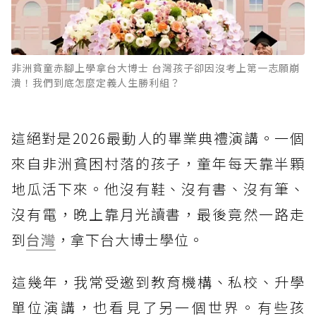
非洲貧童赤腳上學拿台大博士 台灣孩子卻因沒考上第一志願崩
潰！我們到底怎麼定義人生勝利組？
這絕對是2026最動人的畢業典禮演講。一個
來自非洲貧困村落的孩子，童年每天靠半顆
地瓜活下來。他沒有鞋、沒有書、沒有筆、
沒有電，晚上靠月光讀書，最後竟然一路走
到
台灣
，拿下台大博士學位。
​這幾年，我常受邀到教育機構、私校、升學
單位演講，也看見了另一個世界。有些孩