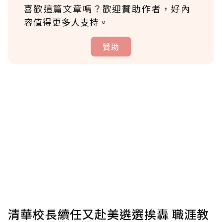
喜歡這篇文章嗎？歡迎贊助作者，好內
容值得更多人支持。
贊助
贊助說明
為了鼓勵作者持續創作更好的內容，會員可以
使用「贊助」功能實質回饋給喜愛的作者。可
將您認為適合的點數贈送給作者，一旦使用贊
助點數即不得撤銷，單筆贊助最低點數為30
點，最高點數沒有上限。
U 利點數 1 點 = NTD 1 元。
清華校長續任又赴美遴選挨轟 職涯教