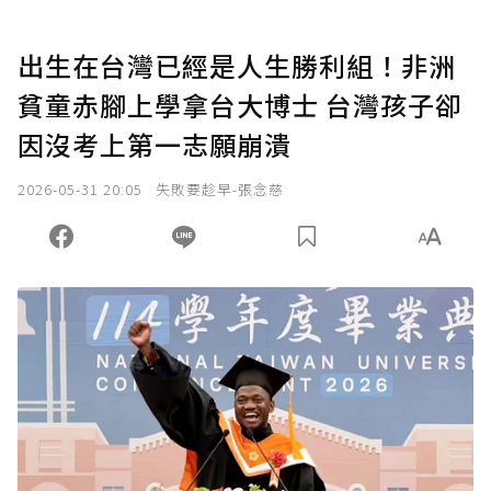
出生在台灣已經是人生勝利組！非洲
貧童赤腳上學拿台大博士 台灣孩子卻
因沒考上第一志願崩潰
2026-05-31 20:05
失敗要趁早-張念慈