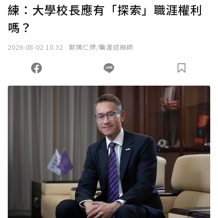
練：大學校長應有「探索」職涯權利
確認送出
嗎？
我已詳閱贊助說明，且同意站方的使用條款。
2026-08-02 10:32
歐陽仁傑/職涯諮詢師
您當前剩餘 U 利點數：
0
點；前往
購買點數