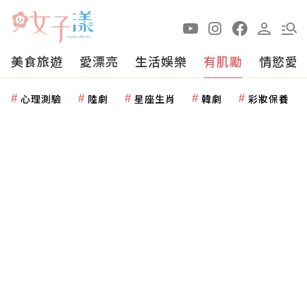
美食旅遊
愛漂亮
生活娛樂
有肌勵
情慾愛
心理測驗
陸劇
星座生肖
韓劇
彩妝保養