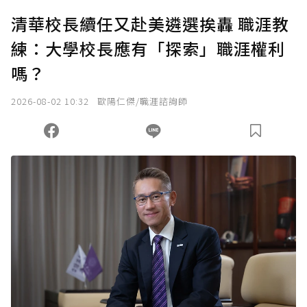
清華校長續任又赴美遴選挨轟 職涯教
練：大學校長應有「探索」職涯權利
嗎？
2026-08-02 10:32
歐陽仁傑/職涯諮詢師