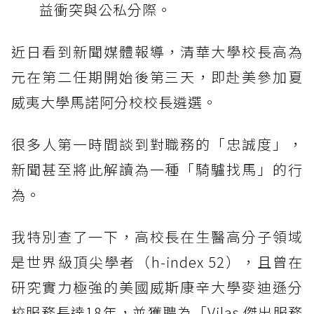
益衝突與公私分際。
近日看到新聞媒體報導，清華大學校長高為
元在第二任期開始後第三天，即赴美參加夏
威夷大學馬諾阿分校校長遴選。
很多人第一時間談到對職務的「忠誠度」，
新聞甚至將此解讀為一種「騎驢找馬」的行
為。
我特別查了一下，高校長在生醫高分子領域
是世界級頂尖學者（h-index 52），且曾在
研究實力極強的美國威斯康辛大學麥迪遜分
校服務長達18年，並獲聘為「Vilas 傑出服務