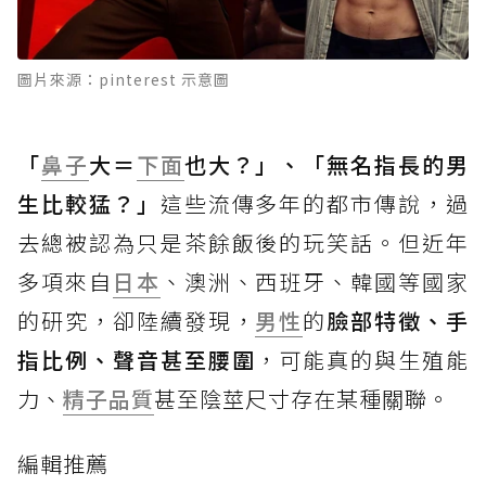
圖片來源：pinterest 示意圖
「
鼻子
大＝
下面
也大？」、「無名指長的男
生比較猛？」
這些流傳多年的都市傳說，過
去總被認為只是茶餘飯後的玩笑話。但近年
多項來自
日本
、澳洲、西班牙、韓國等國家
的研究，卻陸續發現，
男性
的
臉部特徵、手
指比例、聲音甚至腰圍
，可能真的與生殖能
力、
精子品質
甚至陰莖尺寸存在某種關聯。
編輯推薦