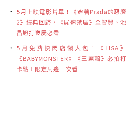
5月上映電影片單！《穿著Prada的惡魔
2》經典回歸，《屍速禁區》全智賢、池
昌旭打喪屍必看
5月免費快閃店懶人包！《LISA》
《BABYMONSTER》《三麗鷗》必拍打
卡點＋限定周邊一次看