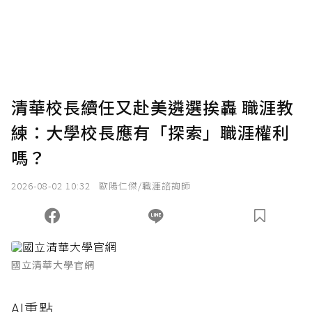
使用「贊助」功能實質回饋給喜愛的作者。可
將您認為適合的點數贈送給作者，一旦使用贊
助點數即不得撤銷，單筆贊助最低點數為30
點，最高點數沒有上限。
U 利點數 1 點 = NTD 1 元。
清華校長續任又赴美遴選挨轟 職涯教
練：大學校長應有「探索」職涯權利
確認送出
嗎？
我已詳閱贊助說明，且同意站方的使用條款。
2026-08-02 10:32
歐陽仁傑/職涯諮詢師
您當前剩餘 U 利點數：
0
點；前往
購買點數
國立清華大學官網
AI重點