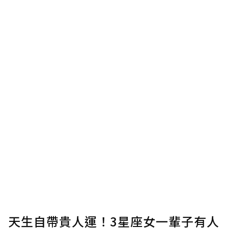
使用「贊助」功能實質回饋給喜愛的作者。可
將您認為適合的點數贈送給作者，一旦使用贊
助點數即不得撤銷，單筆贊助最低點數為30
點，最高點數沒有上限。
U 利點數 1 點 = NTD 1 元。
確認送出
我已詳閱贊助說明，且同意站方的使用條款。
您當前剩餘 U 利點數：
0
點；前往
購買點數
天生自帶貴人運！3星座女一輩子有人