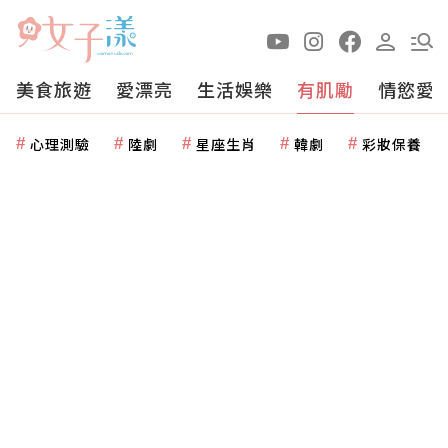
美食旅遊
愛漂亮
生活娛樂
有肌勵
情慾愛
心理測驗
陸劇
星座生肖
韓劇
彩妝保養