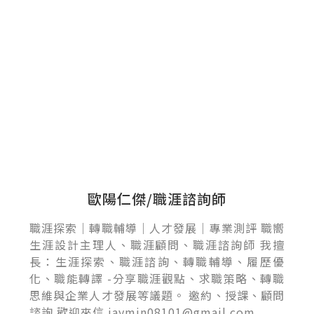
歐陽仁傑/職涯諮詢師
職涯探索｜轉職輔導｜人才發展｜專業測評 職嚮
生涯設計主理人、職涯顧問、職涯諮詢師 我擅
長：生涯探索、職涯諮詢、轉職輔導、履歷優
化、職能轉譯 -分享職涯觀點、求職策略、轉職
思維與企業人才發展等議題。 邀約、授課、顧問
諮詢 歡迎來信 jaymin08101@gmail.com