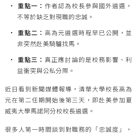
重點一：
作者認為校長參與國外遴選，
不等於缺乏對現職的忠誠。
重點二：
高為元遴選時程早已公開，並
非突然赴美騎驢找馬。
重點三：
真正應討論的是校務影響、利
益衝突與公私分際。
近日看到新聞媒體報導，清華大學校長高為
元在第二任期開始後第三天，即赴美參加夏
威夷大學馬諾阿分校校長遴選。
很多人第一時間談到對職務的「忠誠度」，