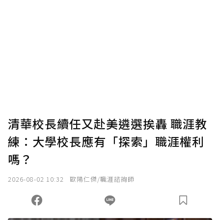
清華校長續任又赴美遴選挨轟 職涯教
練：大學校長應有「探索」職涯權利
嗎？
2026-08-02 10:32
歐陽仁傑/職涯諮詢師