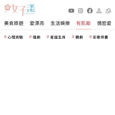
美食旅遊
愛漂亮
生活娛樂
有肌勵
情慾愛
心理測驗
陸劇
星座生肖
韓劇
彩妝保養