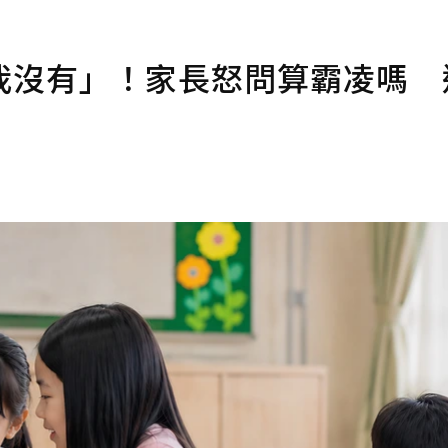
我沒有」！家長怒問算霸凌嗎 