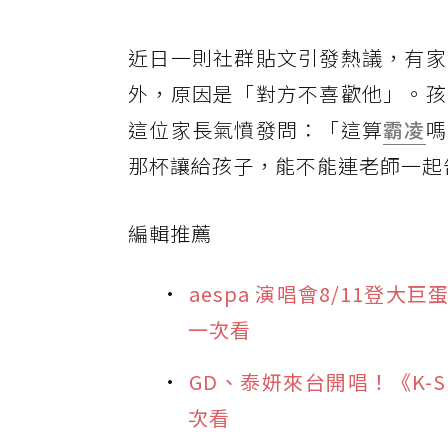
近日一則社群貼文引發熱議，有家
外，原因是「對方不喜歡他」。孩
這位家長氣憤發問：「這算
霸凌
嗎
那杯讓給孩子，能不能連老師一起
編輯推薦
aespa 演唱會8/11登
一次看
GD、泰妍來台開唱！《K-
次看