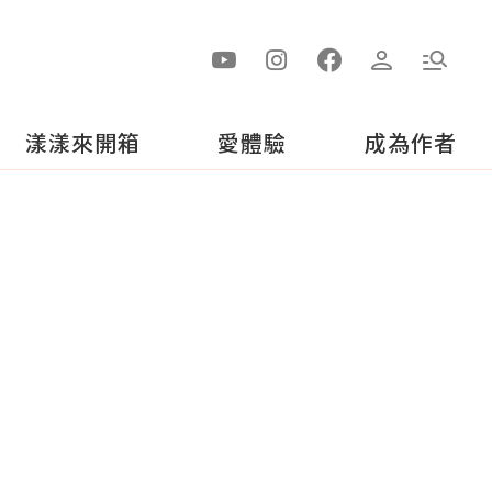
漾漾來開箱
愛體驗
成為作者