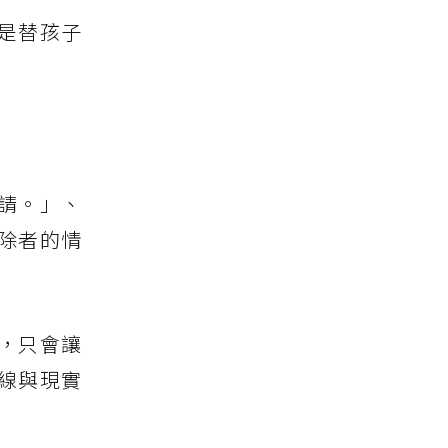
是替孩子
請。」、
除者的情
，只會讓
線與現實