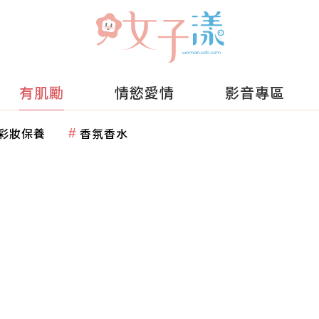
有肌勵
情慾愛情
影音專區
彩妝保養
香氛香水