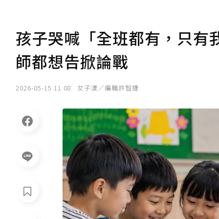
孩子哭喊「全班都有，只有
師都想告掀論戰
2026-05-15 11:08
女子漾／編輯許智捷