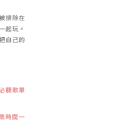
被排除在
一起玩。
把自己的
、必聽歌單
搶票時間一