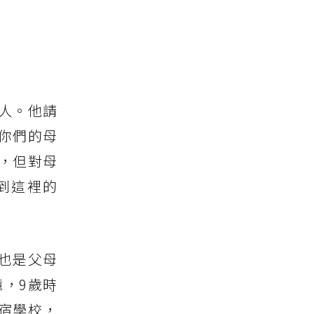
人。他請
你們的母
，但對母
到這裡的
也是父母
，9歲時
宿學校，