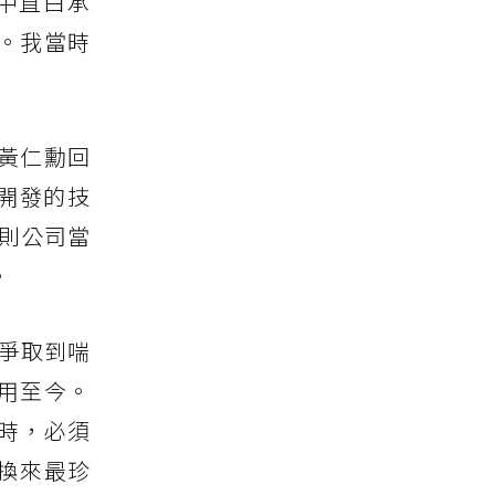
中直白承
。我當時
黃仁勳回
開發的技
否則公司當
。
達爭取到喘
用至今。
時，必須
換來最珍