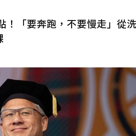
亮點！「要奔跑，不要慢走」從
課