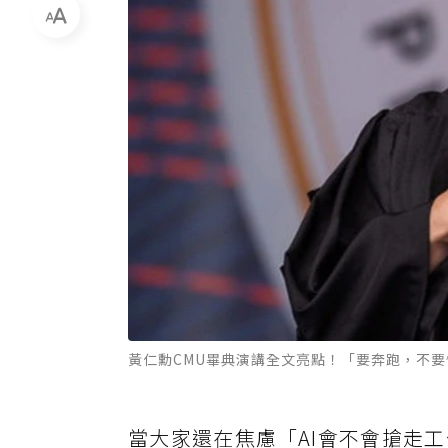
黃仁勳CMU畢典演講全文亮點！「要奔跑，不要
當大家還在焦慮「AI會不會搶走