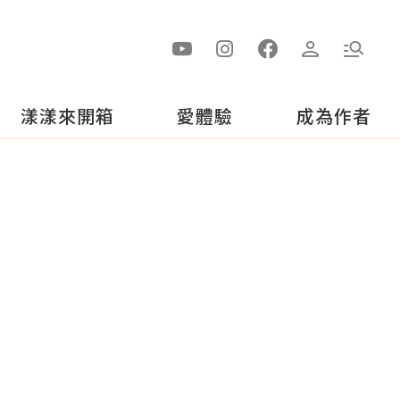
漾漾來開箱
愛體驗
成為作者