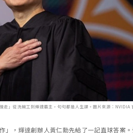
慢走」從洗碗工到輝達霸主，句句都是人生課。圖片來源：NVIDIA
工作」，
輝達
創辦人
黃仁勳
先給了一記直球答案。