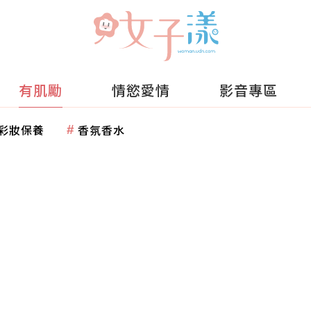
有肌勵
情慾愛情
影音專區
彩妝保養
香氛香水