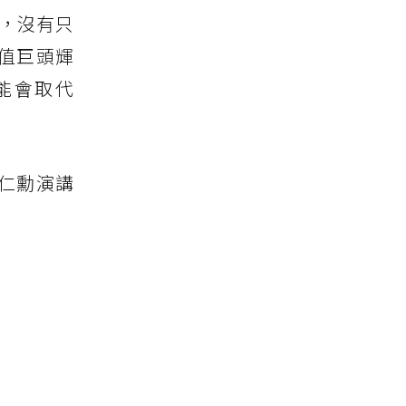
奇，沒有只
值巨頭輝
能會取代
仁勳演講