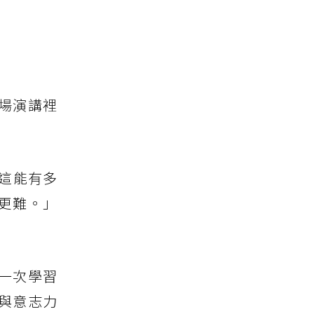
場演講裡
這能有多
更難。」
一次學習
與意志力