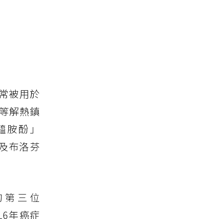
類常被用於
痛等解熱鎮
醯胺酚」
)及布洛芬
的第三位
2016年癌症