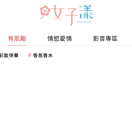
有肌勵
情慾愛情
影音專區
彩妝保養
香氛香水