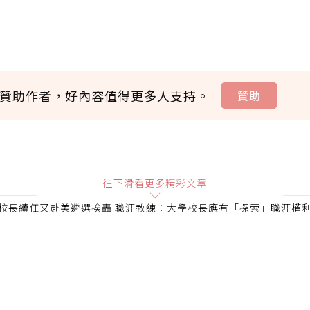
贊助作者，好內容值得更多人支持。
贊助
贊助說明
往下滑看更多精彩文章
校長續任又赴美遴選挨轟 職涯教練：大學校長應有「探索」職涯權
會員可以使用「贊助」功能實質回饋給喜愛的作者。可將您認
即不得撤銷，單筆贊助最低點數為30點，最高點數沒有上限
確認送出