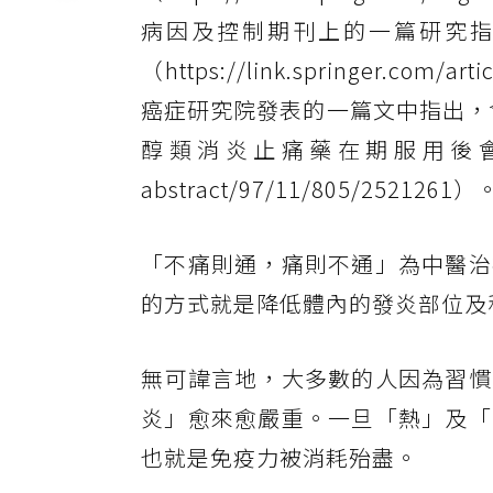
病因及控制期刊上的一篇研究
（https://link.springer.com/
癌症研究院發表的一篇文中指出，含有阿斯
醇類消炎止痛藥在期服用後會誘發乳癌（htt
abstract/97/11/805/2521261）
「不痛則通，痛則不通」為中醫治
的方式就是降低體內的發炎部位及
無可諱言地，大多數的人因為習慣
炎」愈來愈嚴重。一旦「熱」及「
也就是免疫力被消耗殆盡。