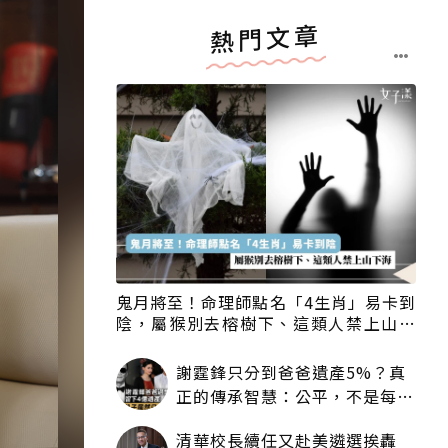
熱門文章
鬼月將至！命理師點名「4生肖」易卡到
陰，屬猴別去榕樹下、這類人禁上山下
海
謝霆鋒只分到爸爸遺產5%？真
正的傳承智慧：公平，不是每個
人拿一樣多
清華校長續任又赴美遴選挨轟