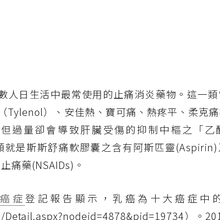
大多數人日生活中最常使用的止痛消炎藥物。這一
Tylenol）、安佳熱、寶可痛、熱疼平、柔克
，但過量卻會導致肝臟受傷的抑制中樞之「乙
另一類就是斯斯舒痛軟膠囊之含有阿斯匹靈(Aspirin
止痛藥(NSAIDs)。
年
癌症
登記報告顯示，乳癌為十大癌症中
es/Detail.aspx?nodeid=4878&pid=19734）。