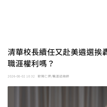
我已詳閱贊助說明，且同意站方的使用
您當前剩餘 U 利點數：
0
點；前往
購買
清華校長續任又赴美遴選挨
職涯權利嗎？
2026-08-02 10:32
歐陽仁傑/職涯諮詢師