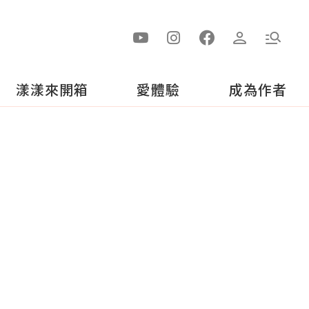
漾漾來開箱
愛體驗
成為作者