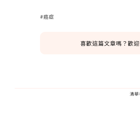
#癌症
喜歡這篇文章嗎？歡迎
清華
為了鼓勵作者持續創作更好的內容，
的點數贈送給作者，一旦使用贊助點數
U 利點數 1 點 = NTD 1 元。