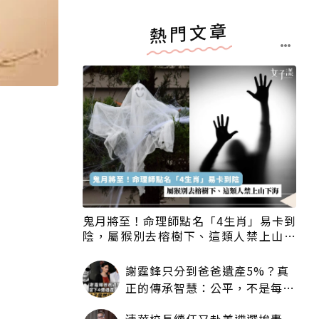
熱門文章
鬼月將至！命理師點名「4生肖」易卡到
陰，屬猴別去榕樹下、這類人禁上山下
海
謝霆鋒只分到爸爸遺產5%？真
正的傳承智慧：公平，不是每個
人拿一樣多