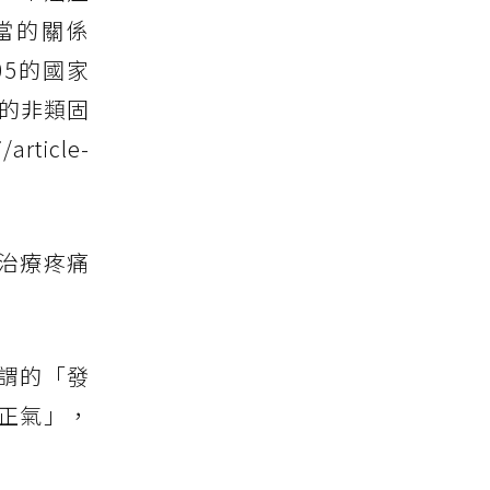
當的關係
2005的國家
分的非類固
ticle-
治療疼痛
謂的「發
正氣」，