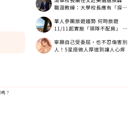
清華校長續任又赴美遴選挨轟
職涯教練：大學校長應有「探
索」職涯權利嗎？
單人參團旅遊趨勢 何時旅遊
11/11起實施「領隊不配房」 落
單更免收單房差
寧願自己受委屈，也不忍傷害別
人！5星座做人厚道到讓人心疼
利嗎？
為適合
。