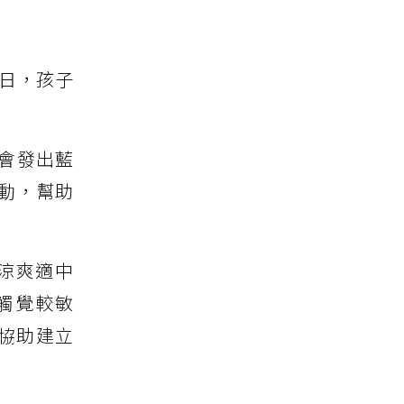
日，孩子
等會發出藍
動，幫助
涼爽適中
觸覺較敏
協助建立