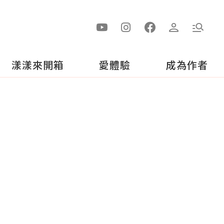
漾漾來開箱
愛體驗
成為作者