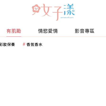
有肌勵
情慾愛情
影音專區
彩妝保養
香氛香水