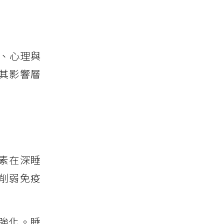
、心理與
其影響層
素在深睡
削弱免疫
強化。睡