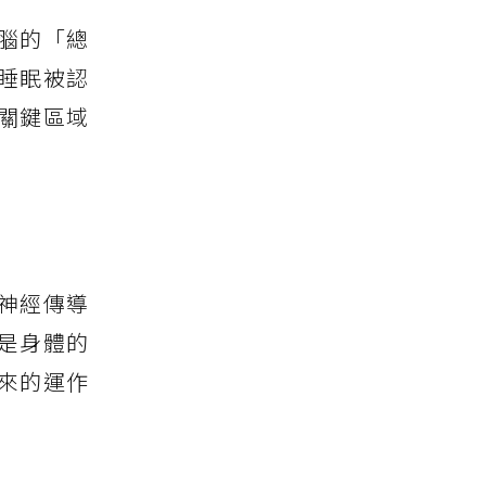
大腦的「總
睡眠被認
關鍵區域
神經傳導
是身體的
來的運作