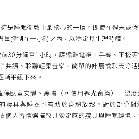
：
這是睡眠衛教中最核心的一環。即使在週末或假
盡量控制在一小時之內，以穩定其生理時鐘。
睡前30分鐘至1小時，應遠離電視、手機、平板
子共讀、聆聽輕柔音樂、簡單的伸展或聊天等活
逐漸平緩下來。
確保臥室安靜、黑暗（可使用遮光窗簾）、溫度
舒適的寢具與睡衣也有助於身體放鬆。對於部分對
依個人習慣選擇較具安定感的寢具與睡眠環境，