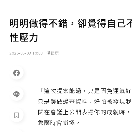
明明做得不錯，卻覺得自己
性壓力
2026-05-08 10:03
潮健康
「這次提案能過，只是因為運氣好
只是邊做邊查資料，好怕被發現我
闆在會議上公開表揚你的成就時，
象隨時會崩塌。