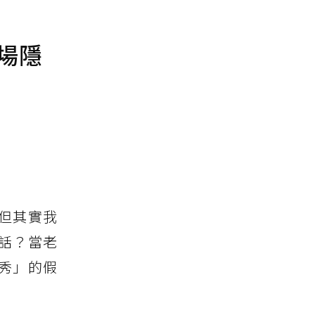
場隱
但其實我
話？當老
秀」的假