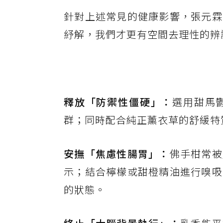
針對上述常見的健康影響，張元霖
紓解，我們才更有空間去理性的辨
釋放「防禦性僵硬」：
選用甜馬
群；同時配合純正薰衣草的舒緩特
安撫「焦慮性腸胃」：
佛手柑常被
示；結合檸檬或甜橙精油進行嗅吸
的狀態。