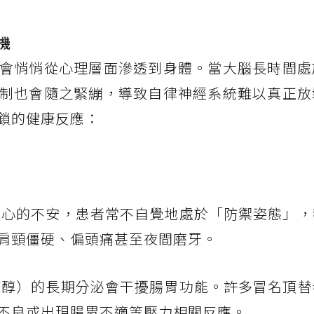
機
會悄悄從心理層面滲透到身體。當大腦長時間處
制也會隨之緊繃，導致自律神經系統難以真正放
鎖的健康反應：
心的不安，患者常不自覺地處於「防禦姿態」，
肩頸僵硬、偏頭痛甚至夜間磨牙。
質醇）的長期分泌會干擾腸胃功能。許多冒名頂替
不良或出現腸胃不適等壓力相關反應。