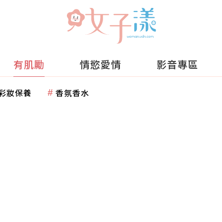
有肌勵
情慾愛情
影音專區
彩妝保養
香氛香水