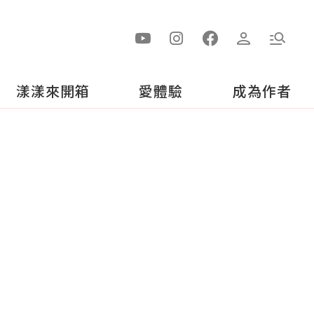
漾漾來開箱
愛體驗
成為作者