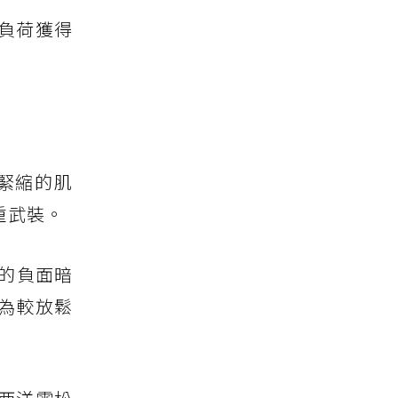
負荷獲得
緊縮的肌
重武裝。
的負面暗
為較放鬆