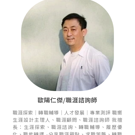
歐陽仁傑/職涯諮詢師
職涯探索｜轉職輔導｜人才發展｜專業測評 職嚮
生涯設計主理人、職涯顧問、職涯諮詢師 我擅
長：生涯探索、職涯諮詢、轉職輔導、履歷優
化、職能轉譯 -分享職涯觀點、求職策略、轉職