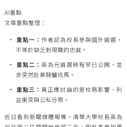
AI重點
文章重點整理：
重點一：
作者認為校長參與國外遴選，
不等於缺乏對現職的忠誠。
重點二：
高為元遴選時程早已公開，並
非突然赴美騎驢找馬。
重點三：
真正應討論的是校務影響、利
益衝突與公私分際。
近日看到新聞媒體報導，清華大學校長高為
元在第二任期開始後第三天，即赴美參加夏