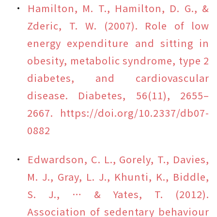
Hamilton, M. T., Hamilton, D. G., &
Zderic, T. W. (2007). Role of low
energy expenditure and sitting in
obesity, metabolic syndrome, type 2
diabetes, and cardiovascular
disease. Diabetes, 56(11), 2655–
2667. https://doi.org/10.2337/db07-
0882
Edwardson, C. L., Gorely, T., Davies,
M. J., Gray, L. J., Khunti, K., Biddle,
S. J., … & Yates, T. (2012).
Association of sedentary behaviour