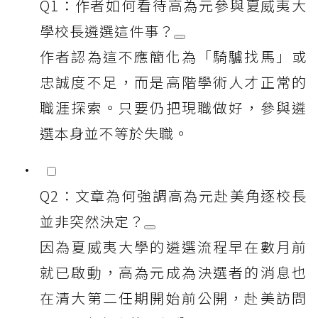
Q1：作者如何看待高為元參與夏威夷大
學校長遴選這件事？
作者認為這不應簡化為「騎驢找馬」或
忠誠度不足，而是高階學術人才正常的
職涯探索。只要仍把現職做好，參與遴
選本身並不等於失職。
Q2：文章為何強調高為元赴美角逐校長
並非突然決定？
因為夏威夷大學的遴選流程早在數月前
就已啟動，高為元成為決選者的消息也
在清大第二任期開始前公開，赴美訪問