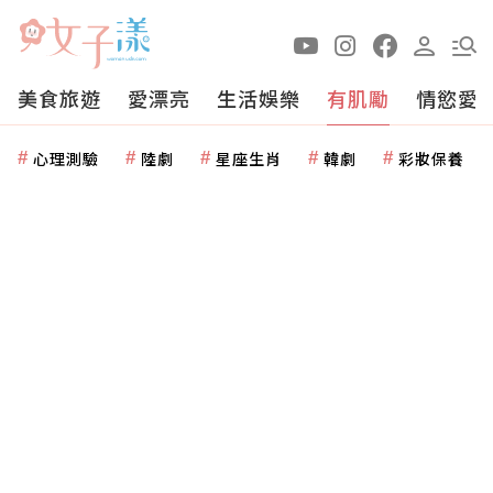
美食旅遊
愛漂亮
生活娛樂
有肌勵
情慾愛
心理測驗
陸劇
星座生肖
韓劇
彩妝保養