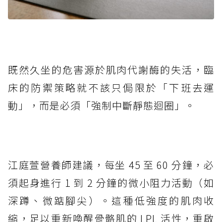
既然久坐的危害源於肌肉代謝酶的失活，臨
床的防禦策略就不該只侷限於「下班去運
動」，而是必須「強制中斷靜態迴圈」。
江庭萱營養師建議，每坐 45 至 60 分鐘，必
須起身進行 1 到 2 分鐘的微小阻力活動（如
深蹲、微踮腳尖）。這種低強度的肌肉收
縮，足以重新喚醒骨骼肌的 LPL 活性，重啟