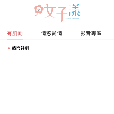
有肌勵
情慾愛情
影音專區
熱門韓劇