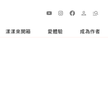
漾漾來開箱
愛體驗
成為作者