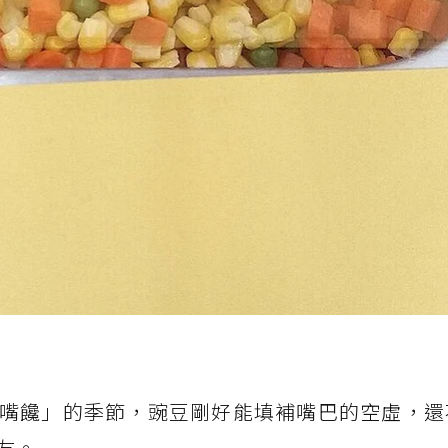
嘴饞」的季節，豌豆剛好能填補嘴巴的空虛，還
友。