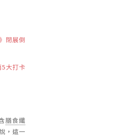
》閉展倒
南5大打卡
含
膳食纖
說，這一