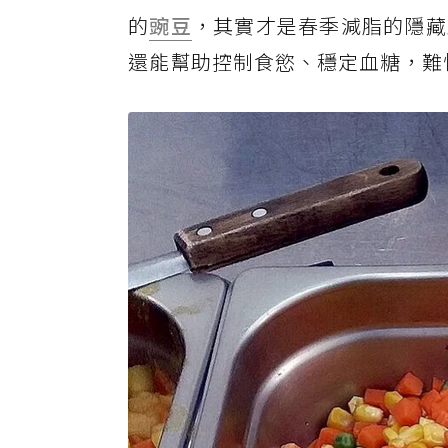
的
豌豆
，其實才是春季減脂的隱藏
還能幫助控制食慾、穩定血糖，難