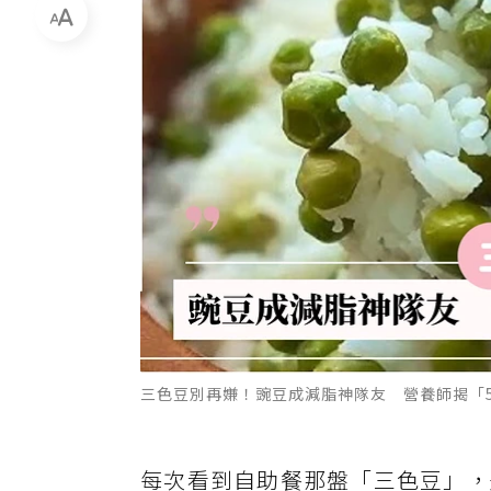
三色豆別再嫌！豌豆成減脂神隊友 營養師揭「5
每次看到自助餐那盤「三色豆」，