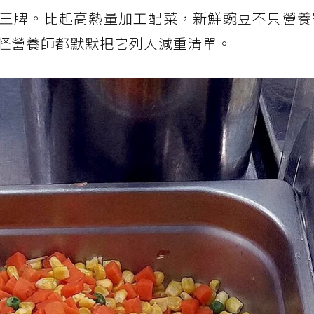
王牌。比起高熱量加工配菜，新鮮豌豆不只營養
怪營養師都默默把它列入減重清單。