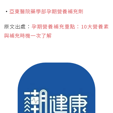
・
亞東醫院藥學部孕期營養補充劑
原文出處：
孕期營養補充重點：10大營養素
與補充時機一次了解