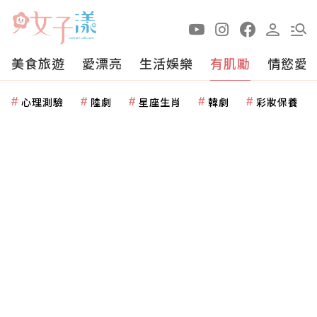
美食旅遊
愛漂亮
生活娛樂
有肌勵
情慾愛
心理測驗
陸劇
星座生肖
韓劇
彩妝保養