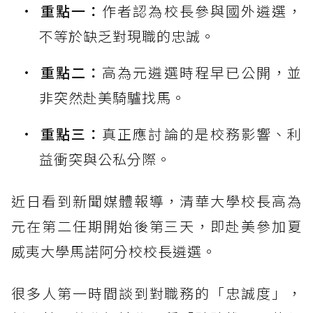
重點一：
作者認為校長參與國外遴選，
不等於缺乏對現職的忠誠。
重點二：
高為元遴選時程早已公開，並
非突然赴美騎驢找馬。
重點三：
真正應討論的是校務影響、利
益衝突與公私分際。
近日看到新聞媒體報導，清華大學校長高為
元在第二任期開始後第三天，即赴美參加夏
威夷大學馬諾阿分校校長遴選。
很多人第一時間談到對職務的「忠誠度」，