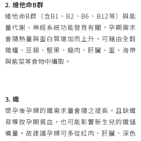
2
.
維他命
B
群
維他命B群（含B1、B2、B6、B12等）與能
量代謝、神經系統功能發育有關，孕期需求
會隨熱量與蛋白質增加而上升，可藉由全穀
雜糧、豆類、堅果、瘦肉、肝臟、蛋、海帶
與紫菜等食物中攝取。
3
.
鐵
懷孕後孕婦的鐵需求量會隨之提高，且缺鐵
易導致孕期貧血，也可能影響新生兒的鐵儲
備量。故建議孕婦可多從紅肉、肝臟、深色