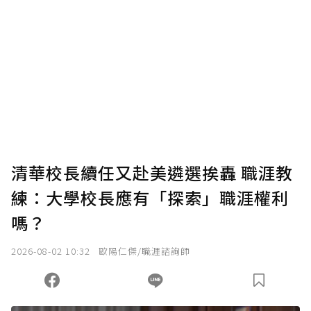
清華校長續任又赴美遴選挨轟 職涯教
練：大學校長應有「探索」職涯權利
嗎？
2026-08-02 10:32
歐陽仁傑/職涯諮詢師