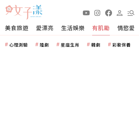
美食旅遊
愛漂亮
生活娛樂
有肌勵
情慾愛
心理測驗
陸劇
星座生肖
韓劇
彩妝保養