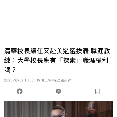
為了鼓勵作者持續創作更好的內容，會員可以
使用「贊助」功能實質回饋給喜愛的作者。可
將您認為適合的點數贈送給作者，一旦使用贊
助點數即不得撤銷，單筆贊助最低點數為30
點，最高點數沒有上限。
U 利點數 1 點 = NTD 1 元。
清華校長續任又赴美遴選挨轟 職涯教
練：大學校長應有「探索」職涯權利
確認送出
嗎？
我已詳閱贊助說明，且同意站方的使用條款。
2026-08-02 10:32
歐陽仁傑/職涯諮詢師
您當前剩餘 U 利點數：
0
點；前往
購買點數