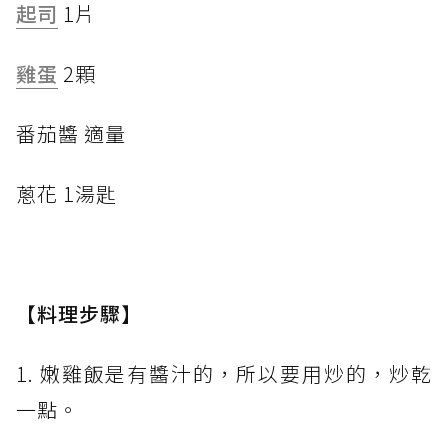
起司
1片
雞蛋
2顆
番茄醬 適量
蔥花 1湯匙
【料理步驟】
1. 嫩雞飯是有醬汁的，所以要用炒的，炒乾
一點。