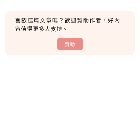
喜歡這篇文章嗎？歡迎贊助作者，好內
容值得更多人支持。
贊助
贊助說明
為了鼓勵作者持續創作更好的內容，會員可以
使用「贊助」功能實質回饋給喜愛的作者。可
將您認為適合的點數贈送給作者，一旦使用贊
助點數即不得撤銷，單筆贊助最低點數為30
點，最高點數沒有上限。