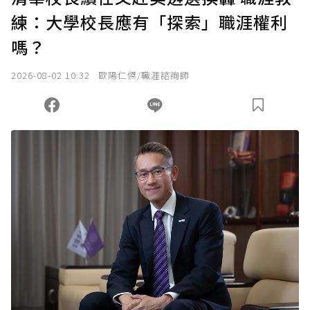
練：大學校長應有「探索」職涯權利
確認送出
嗎？
我已詳閱贊助說明，且同意站方的使用條款。
2026-08-02 10:32
歐陽仁傑/職涯諮詢師
您當前剩餘 U 利點數：
0
點；前往
購買點數