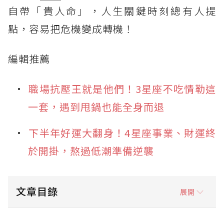
自帶「貴人命」，人生關鍵時刻總有人提
點，容易把危機變成轉機！
編輯推薦
職場抗壓王就是他們！3星座不吃情勒這
一套，遇到甩鍋也能全身而退
下半年好運大翻身！4星座事業、財運終
於開掛，熬過低潮準備逆襲
文章目錄
展開
貴人運第3名：金牛座