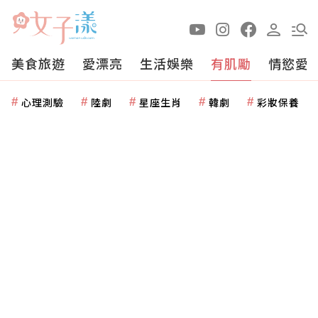
美食旅遊
愛漂亮
生活娛樂
有肌勵
情慾愛
心理測驗
陸劇
星座生肖
韓劇
彩妝保養