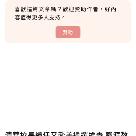
喜歡這篇文章嗎？歡迎贊助作者，好內
容值得更多人支持。
贊助
贊助說明
為了鼓勵作者持續創作更好的內容，會員可以
使用「贊助」功能實質回饋給喜愛的作者。可
將您認為適合的點數贈送給作者，一旦使用贊
助點數即不得撤銷，單筆贊助最低點數為30
點，最高點數沒有上限。
U 利點數 1 點 = NTD 1 元。
清華校長續任又赴美遴選挨轟 職涯教