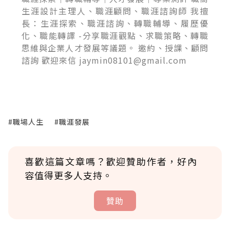
生涯設計主理人、職涯顧問、職涯諮詢師 我擅
長：生涯探索、職涯諮詢、轉職輔導、履歷優
化、職能轉譯 -分享職涯觀點、求職策略、轉職
思維與企業人才發展等議題。 邀約、授課、顧問
諮詢 歡迎來信 jaymin08101@gmail.com
#職場人生
#職涯發展
喜歡這篇文章嗎？歡迎贊助作者，好內
容值得更多人支持。
贊助