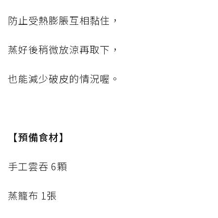
防止受熱膨脹互相黏住，
蒸好後稍微放涼再取下，
也能減少破皮的情況喔。
【預備食材】
手工雲吞 6顆
蒸籠布 1張