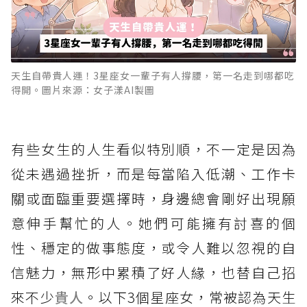
天生自帶貴人運！3星座女一輩子有人撐腰，第一名走到哪都吃
得開。圖片來源：女子漾AI製圖
有些女生的人生看似特別順，不一定是因為
從未遇過挫折，而是每當陷入低潮、工作卡
關或面臨重要選擇時，身邊總會剛好出現願
意伸手幫忙的人。她們可能擁有討喜的個
性、穩定的做事態度，或令人難以忽視的自
信魅力，無形中累積了好人緣，也替自己招
來不少
貴人
。以下3個星座女，常被認為天生