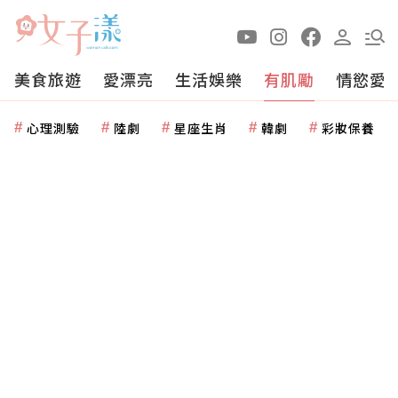
美食旅遊
愛漂亮
生活娛樂
有肌勵
情慾愛
心理測驗
陸劇
星座生肖
韓劇
彩妝保養