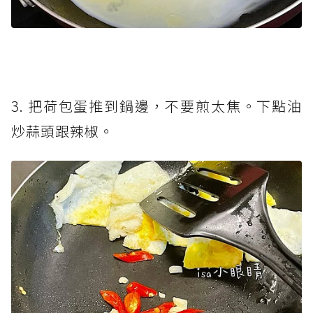
3. 把荷包蛋推到鍋邊，不要煎太焦。下點油
炒蒜頭跟辣椒。