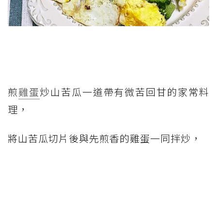
煎
雞蛋
炒山苦瓜一道帶有微苦回甘的家常料
理，
將山苦瓜切片後與先煎香的雞蛋一同拌炒，