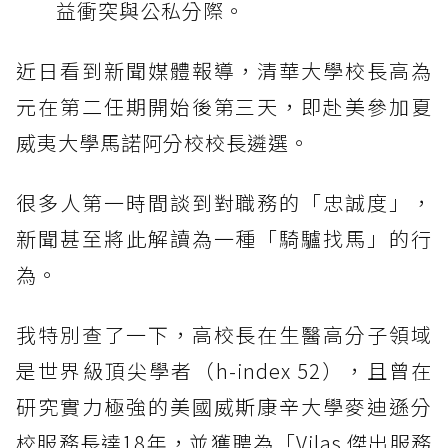
益衝突與公私分際。
近日看到新聞媒體報導，清華大學校長高為
元在第二任期開始後第三天，即赴美參加夏
威夷大學馬諾阿分校校長遴選。
很多人第一時間談到對職務的「忠誠度」，
新聞甚至將此解讀為一種「騎驢找馬」的行
為。
我特別查了一下，高校長在生醫高分子領域
是世界級頂尖學者（h-index 52），且曾在
研究實力極強的美國威斯康辛大學麥迪遜分
校服務長達18年，並獲聘為「Vilas 傑出服務