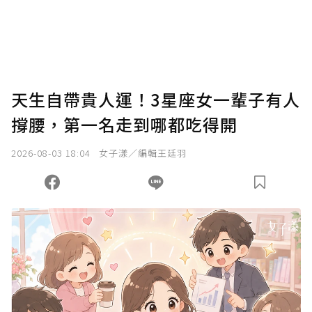
您當前剩餘 U 利點數：
0
點；前往
購買點數
天生自帶貴人運！3星座女一輩子有人
撐腰，第一名走到哪都吃得開
2026-08-03 18:04
女子漾／編輯王廷羽