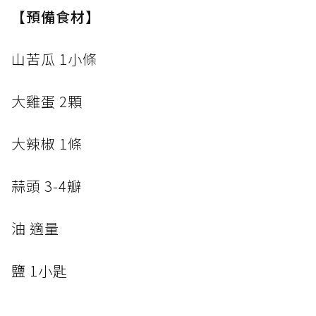
【預備食材】
山苦瓜 1小條
大雞蛋 2顆
大辣椒 1條
蒜頭 3-4瓣
油 適量
鹽 1小匙