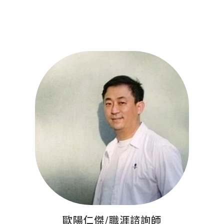
歐陽仁傑/職涯諮詢師