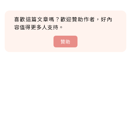
喜歡這篇文章嗎？歡迎贊助作者，好內
容值得更多人支持。
贊助
贊助說明
為了鼓勵作者持續創作更好的內容，會員可以
使用「贊助」功能實質回饋給喜愛的作者。可
將您認為適合的點數贈送給作者，一旦使用贊
助點數即不得撤銷，單筆贊助最低點數為30
點，最高點數沒有上限。