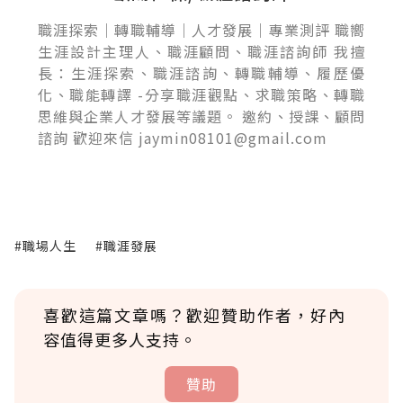
職涯探索｜轉職輔導｜人才發展｜專業測評 職嚮
生涯設計主理人、職涯顧問、職涯諮詢師 我擅
長：生涯探索、職涯諮詢、轉職輔導、履歷優
化、職能轉譯 -分享職涯觀點、求職策略、轉職
思維與企業人才發展等議題。 邀約、授課、顧問
諮詢 歡迎來信 jaymin08101@gmail.com
#職場人生
#職涯發展
喜歡這篇文章嗎？歡迎贊助作者，好內
容值得更多人支持。
贊助