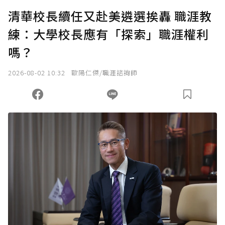
U 利點數 1 點 = NTD 1 元。
清華校長續任又赴美遴選挨轟 職涯教
練：大學校長應有「探索」職涯權利
確認送出
嗎？
我已詳閱贊助說明，且同意站方的使用條款。
2026-08-02 10:32
歐陽仁傑/職涯諮詢師
您當前剩餘 U 利點數：
0
點；前往
購買點數